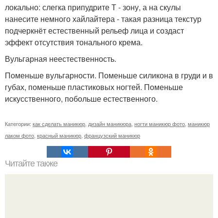
локально: слегка припудрите Т - зону, а на скулы
нанесите немного хайлайтера - такая разница текстур
подчеркнёт естественный рельеф лица и создаст
эффект отсутствия тонального крема.
Вульгарная неестественность.
Поменьше вульгарности. Поменьше силикона в груди и в
губах, поменьше пластиковых ногтей. Поменьше
искусственного, побольше естественного.
Категории:
как сделать маникюр
,
дизайн маникюра
,
ногти маникюр фото
,
маникюр
лаком фото
,
красный маникюр
,
французский маникюр
Читайте также