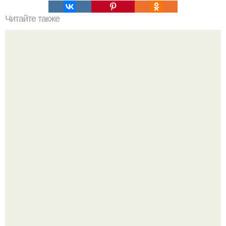
Читайте также
Можно ли на топ Гель нанести лак Гель. 10 Популярных
вопросов о Гель – лаках от профессионалов.
Стильный образ для девочек.