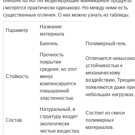
Внешне на ногтях моделирующие маникюрные продукты
смотрятся практически одинаково. Но между ними есть
существенные отличия. О них можно узнать из таблицы:
Название
Параметр
материала
Биогель
Полимерный гель
Прочность
Отличается невысоко
покрытия
устойчивостью к
средняя, но этот
механическому
Стойкость
минус
воздействию. Трещи
компенсируется
появляются даже при
повышенной
небольших нагрузках.
эластичностью.
Натуральный, в
Состоит из смеси
структуру входят
Состав
полимерных
экологически
материалов.
чистые вещества.