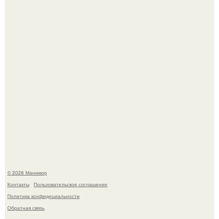
5 Промптов для мастера маникюра.
Скандинавский боб стал одной из тех летних стрижек,
которые выглядят очень просто.
© 2026 Маникюр
Контакты
Пользовательское соглашение
Политика конфидециальности
Обратная связь