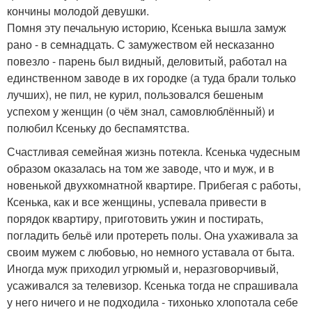
кончины молодой девушки.
Помня эту печальную историю, Ксенька вышла замуж
рано - в семнадцать. С замужеством ей несказанно
повезло - парень был видный, деловитый, работал на
единственном заводе в их городке (а туда брали только
лучших), не пил, не курил, пользовался бешеным
успехом у женщин (о чём знал, самовлюблённый) и
полюбил Ксеньку до беспамятства.
Счастливая семейная жизнь потекла. Ксенька чудесным
образом оказалась на том же заводе, что и муж, и в
новенькой двухкомнатной квартире. Прибегая с работы,
Ксенька, как и все женщины, успевала привести в
порядок квартиру, приготовить ужин и постирать,
погладить бельё или протереть полы. Она ухаживала за
своим мужем с любовью, но немного уставала от быта.
Иногда муж приходил угрюмый и, неразговорчивый,
усаживался за телевизор. Ксенька тогда не спрашивала
у него ничего и не подходила - тихонько хлопотала себе