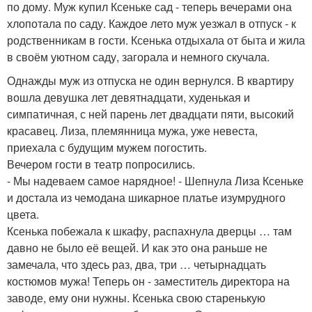
по дому. Муж купил Ксеньке сад - теперь вечерами она
хлопотала по саду. Каждое лето муж уезжал в отпуск - к
родственникам в гости. Ксенька отдыхала от быта и жила
в своём уютном саду, загорала и немного скучала.
Однажды муж из отпуска не один вернулся. В квартиру
вошла девушка лет девятнадцати, худенькая и
симпатичная, с ней парень лет двадцати пяти, высокий
красавец. Лиза, племянница мужа, уже невеста,
приехала с будущим мужем погостить.
Вечером гости в театр попросились.
- Мы надеваем самое нарядное! - Шепнула Лиза Ксеньке
и достала из чемодана шикарное платье изумрудного
цвета.
Ксенька побежала к шкафу, распахнула дверцы … там
давно не было её вещей. И как это она раньше не
замечала, что здесь раз, два, три … четырнадцать
костюмов мужа! Теперь он - заместитель директора на
заводе, ему они нужны. Ксенька свою старенькую