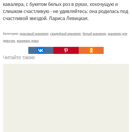
кавалера, с букетом белых роз в руках, хохочущую и
слишком счастливую - не удивляйтесь: она родилась под
счастливой звездой. Лариса Левицкая.
Категории:
красивый маникюр
,
свадебный маникюр
,
белый маникюр
,
маникюр для
девочек
,
маникюр дома
Читайте также
10 средств экокосметики дешевле 100 рублей.