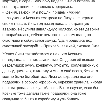
кофточку и серенькую юбку надела. Она смотрела на
своё отражение и невольно морщилась.
- Ксения, закрой! Мы пошли, придём к ужину!
… за ужином Ксенька смотрела на Лизу и не верила
своим глазам: Лиза год назад попала в страшную
аварию, ей сулили инвалидную коляску, но эта девочка
выкарабкалась, сейчас немного прихрамывает, но
счастлива и собирается замуж. "Да, я родилась под
счастливой звездой! " - Прихлёбывая чай, сказала Лиза.
Жених Лизы так заботился о ней, что Ксенька
поглядывала на них с завистью. Он дарил ей всякие
безделушки: ручку, конфетку, открытку, коллекционную
деньгу, цветочек, книжечку и много ещё всего, без чего
можно было бы обойтись. Лиза складывала все его
подарочки в особую коробочку, бережно хранила, иногда
просматривала их и улыбалась. В том случае, если бы
Ксеньке тоже делали такие подарочки, она тоже
складывала бы их в коробочку и улыбалась.