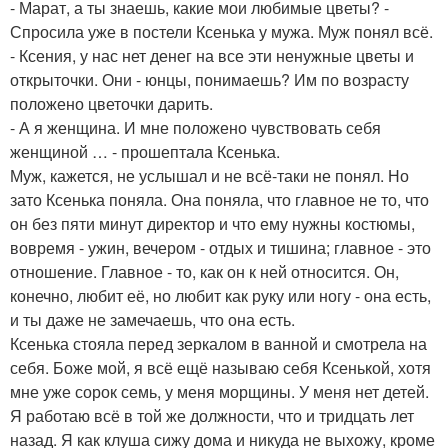
- Марат, а ты знаешь, какие мои любимые цветы? -
Спросила уже в постели Ксенька у мужа. Муж понял всё.
- Ксения, у нас нет денег на все эти ненужные цветы и
открыточки. Они - юнцы, понимаешь? Им по возрасту
положено цветочки дарить.
- А я женщина. И мне положено чувствовать себя
женщиной … - прошептала Ксенька.
Муж, кажется, не услышал и не всё-таки не понял. Но
зато Ксенька поняла. Она поняла, что главное не то, что
он без пяти минут директор и что ему нужны костюмы,
вовремя - ужин, вечером - отдых и тишина; главное - это
отношение. Главное - то, как он к ней относится. Он,
конечно, любит её, но любит как руку или ногу - она есть,
и ты даже не замечаешь, что она есть.
Ксенька стояла перед зеркалом в ванной и смотрела на
себя. Боже мой, я всё ещё называю себя Ксенькой, хотя
мне уже сорок семь, у меня морщины. У меня нет детей.
Я работаю всё в той же должности, что и тридцать лет
назад. Я как клуша сижу дома и никуда не выхожу, кроме