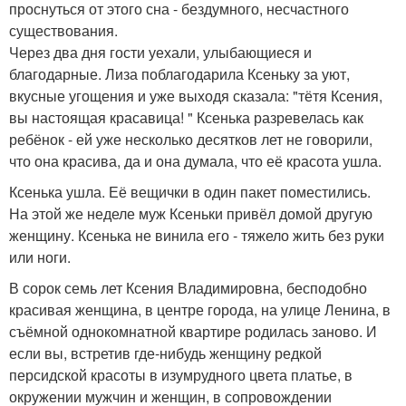
проснуться от этого сна - бездумного, несчастного
существования.
Через два дня гости уехали, улыбающиеся и
благодарные. Лиза поблагодарила Ксеньку за уют,
вкусные угощения и уже выходя сказала: "тётя Ксения,
вы настоящая красавица! " Ксенька разревелась как
ребёнок - ей уже несколько десятков лет не говорили,
что она красива, да и она думала, что её красота ушла.
Ксенька ушла. Её вещички в один пакет поместились.
На этой же неделе муж Ксеньки привёл домой другую
женщину. Ксенька не винила его - тяжело жить без руки
или ноги.
В сорок семь лет Ксения Владимировна, бесподобно
красивая женщина, в центре города, на улице Ленина, в
съёмной однокомнатной квартире родилась заново. И
если вы, встретив где-нибудь женщину редкой
персидской красоты в изумрудного цвета платье, в
окружении мужчин и женщин, в сопровождении