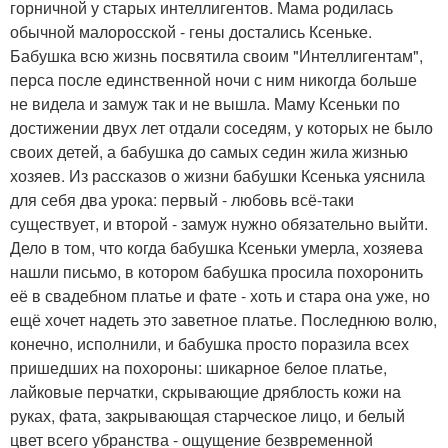
горничной у старых интеллигентов. Мама родилась
обычной малоросской - гены достались Ксеньке.
Бабушка всю жизнь посвятила своим "Интеллигентам",
перса после единственной ночи с ним никогда больше
не видела и замуж так и не вышла. Маму Ксеньки по
достижении двух лет отдали соседям, у которых не было
своих детей, а бабушка до самых седин жила жизнью
хозяев. Из рассказов о жизни бабушки Ксенька уяснила
для себя два урока: первый - любовь всё-таки
существует, и второй - замуж нужно обязательно выйти.
Дело в том, что когда бабушка Ксеньки умерла, хозяева
нашли письмо, в котором бабушка просила похоронить
её в свадебном платье и фате - хоть и стара она уже, но
ещё хочет надеть это заветное платье. Последнюю волю,
конечно, исполнили, и бабушка просто поразила всех
пришедших на похороны: шикарное белое платье,
лайковые перчатки, скрывающие дряблость кожи на
руках, фата, закрывающая старческое лицо, и белый
цвет всего убранства - ощущение безвременной