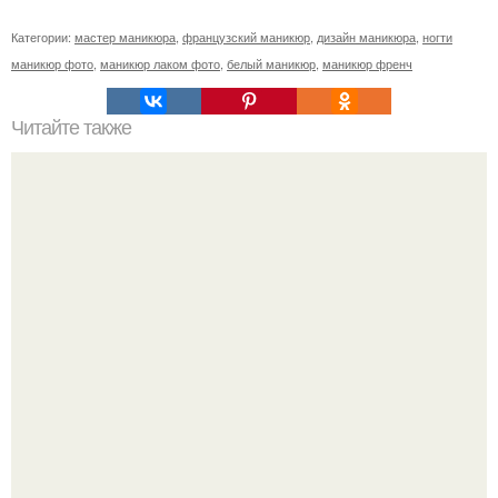
Категории:
мастер маникюра
,
французский маникюр
,
дизайн маникюра
,
ногти
маникюр фото
,
маникюр лаком фото
,
белый маникюр
,
маникюр френч
Читайте также
Ох, прошу прощения за то, что не пишу часто.