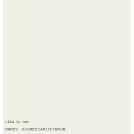
Селена Гомес дала фанатам хоть какой-то повод
успокоиться на фоне всех разговоров о свадьбе Тейлор
свифт.
В нижегородской области трагически погибла 14-летняя
школьница - она покончила с собой на фоне подготовки к
контрольной по английскому языку.
© 2026 Маникюр
Контакты
Пользовательское соглашение