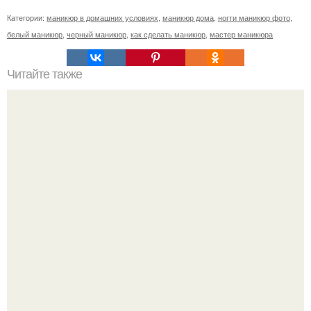
Категории:
маникюр в домашних условиях
,
маникюр дома
,
ногти маникюр фото
,
белый маникюр
,
черный маникюр
,
как сделать маникюр
,
мастер маникюра
Читайте также
Как убрать второй подбородок.