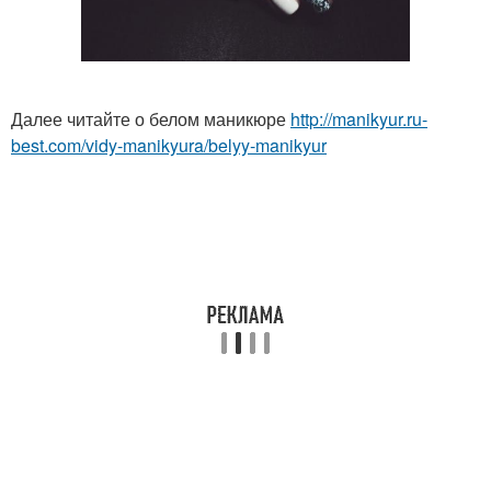
Далее читайте о белом маникюре
http://manikyur.ru-
best.com/vidy-manikyura/belyy-manikyur