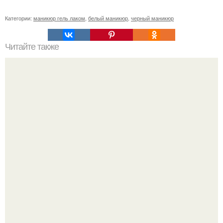
Категории:
маникюр гель лаком
,
белый маникюр
,
черный маникюр
Читайте также
Здравствуйте! Спасибо большое вашей группе,
настоящий источник вдохновения!