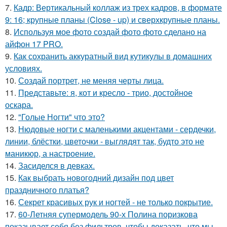
7.
Кадр: Вертикальный коллаж из трех кадров, в формате
9: 16; крупные планы (Close - up) и сверхкрупные планы.
8.
Используя мое фото создай фото фото сделано на
айфон 17 PRO.
9.
Как сохранить аккуратный вид кутикулы в домашних
условиях.
10.
Создай портрет, не меняя черты лица.
11.
Представьте: я, кот и кресло - трио, достойное
оскара.
12.
"Голые Ногти" что это?
13.
Нюдовые ногти с маленькими акцентами - сердечки,
линии, блёстки, цветочки - выглядят так, будто это не
маникюр, а настроение.
14.
Засиделся в девках.
15.
Как выбрать новогодний дизайн под цвет
праздничного платья?
16.
Секрет красивых рук и ногтей - не только покрытие.
17.
60-Летняя супермодель 90-х Полина поризкова
показывает себя без фильтров, чтобы доказать, что мы