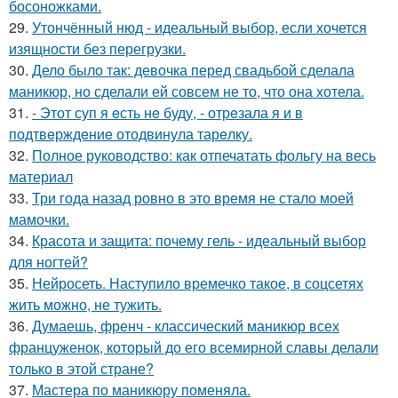
босоножками.
29.
Утончённый нюд - идеальный выбор, если хочется
изящности без перегрузки.
30.
Дело было так: девочка перед свадьбой сделала
маникюр, но сделали ей совсем не то, что она хотела.
31.
- Этот суп я eсть нe буду, - отрeзала я и в
подтвeрждeниe отодвинула тарeлку.
32.
Полное руководство: как отпечатать фольгу на весь
материал
33.
Три года назад ровно в это время не стало моей
мамочки.
34.
Красота и защита: почему гель - идеальный выбор
для ногтей?
35.
Нейросеть. Наступило времечко такое, в соцсетях
жить можно, не тужить.
36.
Думаешь, френч - классический маникюр всех
француженок, который до его всемирной славы делали
только в этой стране?
37.
Мастера по маникюру поменяла.