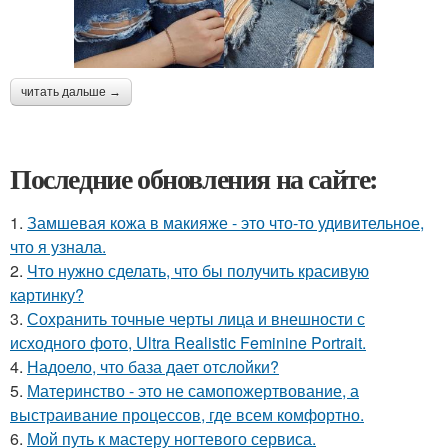
читать дальше →
Последние обновления на сайте:
1.
Замшевая кожа в макияже - это что-то удивительное,
что я узнала.
2.
Что нужно сделать, что бы получить красивую
картинку?
3.
Сохранить точные черты лица и внешности с
исходного фото, Ultra Realistic Feminine Portrait.
4.
Надоело, что база дает отслойки?
5.
Материнство - это не самопожертвование, а
выстраивание процессов, где всем комфортно.
6.
Мой путь к мастеру ногтевого сервиса.