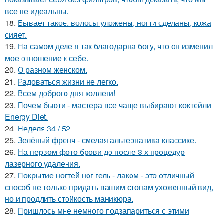
все не идеальны.
18.
Бывает такое: волосы уложены, ногти сделаны, кожа
сияет.
19.
На самом деле я так благодарна богу, что он изменил
мое отношение к себе.
20.
О разном женском.
21.
Радоваться жизни не легко.
22.
Всем доброго дня коллеги!
23.
Почем бьюти - мастера все чаще выбирают коктейли
Energy Diet.
24.
Неделя 34 / 52.
25.
Зелёный френч - смелая альтернатива классике.
26.
На первом фото брови до после 3 х процедур
лазерного удаления.
27.
Покрытие ногтей ног гель - лаком - это отличный
способ не только придать вашим стопам ухоженный вид,
но и продлить стойкость маникюра.
28.
Пришлось мне немного подзапариться с этими