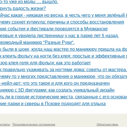
о-то уже из моды … вышло.
рнуть радость жизни?
йчас какая - никакая но весна, в честь чего у меня зелёный
чему сохнет кутикула: причины и способы восстановления
кие события и фестивали проводятся в Мурманске
ервые я увидела лиственницу у нас в парке лет 5 назад.
вомодный маникюр "Разные Руки".
 были в шоке, когда наш мастер по маникюру пришла на ф
к клеить фольгу на ногти без клея: простые и эффективные
зор клея-геля для фольги: как это работает
к правильно ухаживать за ногтями дома: советы от мастера.
чему-то у многих представление о маникюре, что он обязате
-нейл-арт: что это такое и для кого он предназначен
никюр с 3D фигурами: как создать уникальный дизайн
ть ли в городе исторические места, связанные с его основ
кие парки и скверы в Пскове подходят для отдыха
онтакты
Пользовательское соглашение
Обратная связь