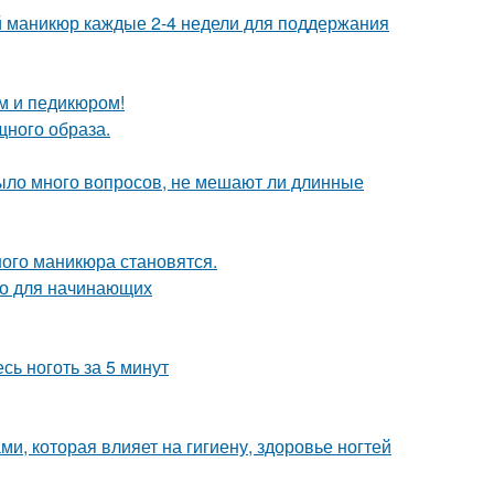
ий маникюр каждые 2-4 недели для поддержания
м и педикюром!
щного образа.
ыло много вопросов, не мешают ли длинные
ного маникюра становятся.
тво для начинающих
сь ноготь за 5 минут
ами, которая влияет на гигиену, здоровье ногтей