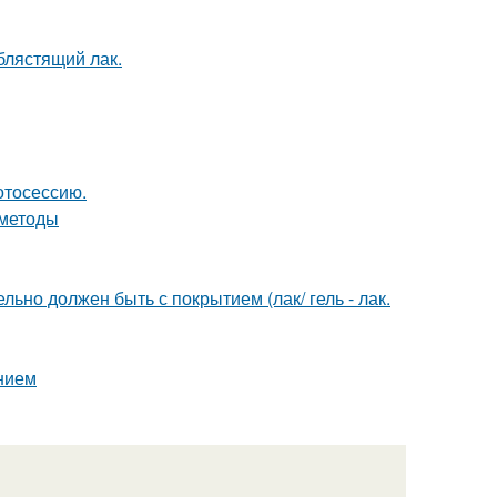
 блястящий лак.
отосессию.
 методы
льно должен быть с покрытием (лак/ гель - лак.
анием