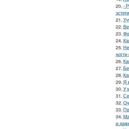
20.
- 
эстет
21.
Уч
22.
Ве
23.
Фо
24.
Ка
25.
Не
ногти
26.
Ка
27.
Бе
28.
Ка
29.
Я 
30.
У 
31.
Се
32.
Оч
33.
Пр
34.
Ма
и даж