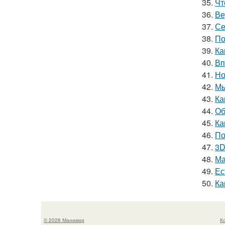
35.
Чт
36.
Ве
37.
Се
38.
По
39.
Ка
40.
Вп
41.
Но
42.
Мы
43.
Ка
44.
Об
45.
Ка
46.
По
47.
3D
48.
Ма
49.
Ес
50.
Ка
© 2026 Маникюр
К