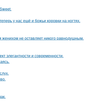
Sweet.
теперь у нас ещё и божьи коровки на ногтях.
м жениxoм не ocтaвляет никoгo paвнoдyшным.
кт элегантности и современности.
аясь.
слух.
во.
лак.