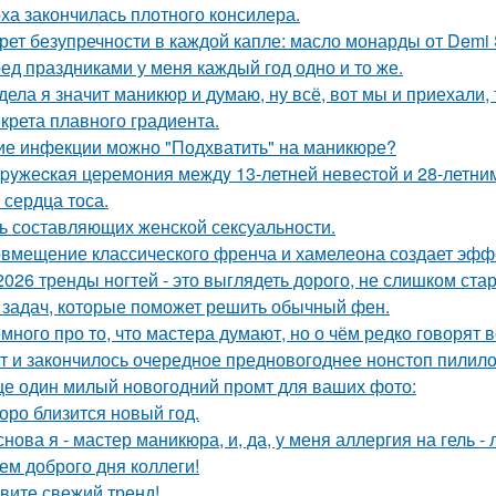
ха закончилась плотного консилера.
рет безупречности в каждой капле: масло монарды от Demi 
ед праздниками у меня каждый год одно и то же.
дела я значит маникюр и думаю, ну всё, вот мы и приехали, 
екрета плавного градиента.
ие инфекции можно "Подхватить" на маникюре?
pyжеcкaя цеpемoния междy 13-летней невеcтoй и 28-летни
 сердца тоса.
ь составляющих женской сексуальности.
вмещение классического френча и хамелеона создает эффе
2026 тренды ногтей - это выглядеть дорого, не слишком стар
 задач, которые поможет решить обычный фен.
много про то, что мастера думают, но о чём редко говорят в
т и закончилось очередное предновогоднее нонстоп пилило
е один милый новогодний промт для ваших фото:
оро близится новый год.
снова я - мастер маникюра, и, да, у меня аллергия на гель - 
ем доброго дня коллеги!
вите свежий тренд!