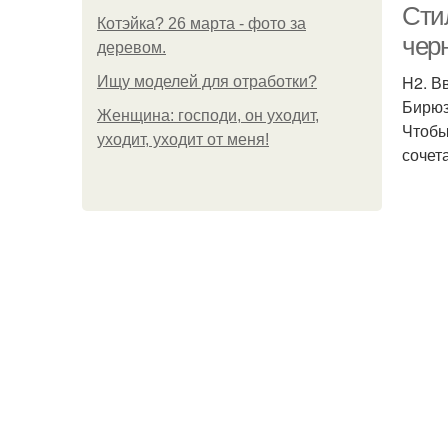
Сти
Котэйка? 26 марта - фото за
чер
деревом.
H2. В
Ищу моделей для отработки?
Бирюз
Женщина: господи, он уходит,
Чтобы
уходит, уходит от меня!
сочет