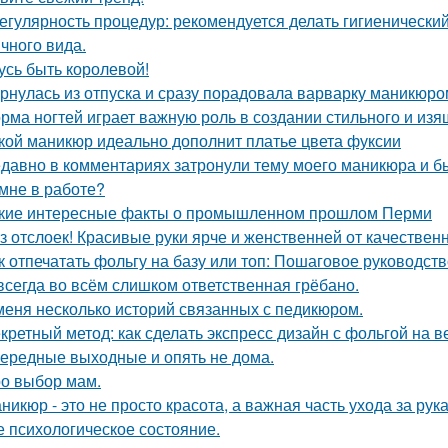
Регулярность процедур: рекомендуется делать гигиеническ
ичного вида.
усь быть королевой!
рнулась из отпуска и сразу порадовала варварку маникюро
рма ногтей играет важную роль в создании стильного и изя
кой маникюр идеально дополнит платье цвета фуксии
давно в комментариях затронули тему моего маникюра и б
 мне в работе?
кие интересные факты о промышленном прошлом Перми
з отслоек! Красивые руки ярче и женственней от качествен
к отпечатать фольгу на базу или топ: Пошаговое руководс
всегда во всём слишком ответственная грёбано.
меня несколько историй связанных с педикюром.
кретный метод: как сделать экспресс дизайн с фольгой на ве
ередные выходные и опять не дома.
о выбор мам.
никюр - это не просто красота, а важная часть ухода за рук
е психологическое состояние.