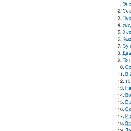
1.
Эпо
2.
Сек
3.
Пер
4.
Уви
5.
3 с
6.
Как
7.
Cyп
8.
Два
9.
Пят
10.
Со
11.
В 
12.
10
13.
Не
14.
Во
15.
Ещ
16.
Ск
17.
И 
18.
Вс
19.
Ло