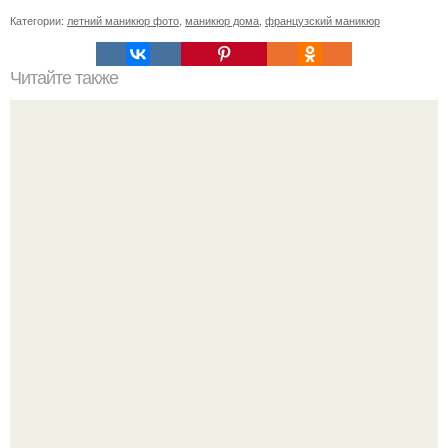
Категории:
летний маникюр фото
,
маникюр дома
,
французский маникюр
Читайте также
Памятка ДЛЯ клиентов маникюра. Информация для
моих дорогих и уважаемых клиентов.