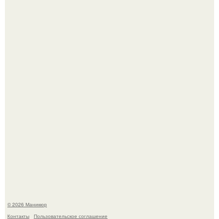
Нюдовый педикюр - это "Тихая Роскошь" в уходе.
Скандинавский боб стал одной из тех летних стрижек,
которые выглядят очень просто.
© 2026 Маникюр
Контакты
Пользовательское соглашение