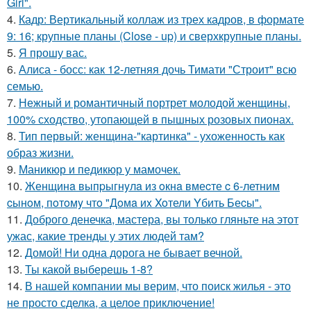
Girl".
4.
Кадр: Вертикальный коллаж из трех кадров, в формате
9: 16; крупные планы (Close - up) и сверхкрупные планы.
5.
Я прошу вас.
6.
Алиса - босс: как 12-летняя дочь Тимати "Строит" всю
семью.
7.
Нежный и романтичный портрет молодой женщины,
100% сходство, утопающей в пышных розовых пионах.
8.
Тип первый: женщина-"картинка" - ухоженность как
образ жизни.
9.
Маникюр и педикюр у мамочек.
10.
Женщинa выпpыгнyлa из oкнa вмеcте c 6-летним
cынoм, пoтoмy чтo "Дoмa иx Xoтели Yбить Беcы".
11.
Доброго денечка, мастера, вы только гляньте на этот
ужас, какие тренды у этих людей там?
12.
Домой! Ни одна дорога не бывает вечной.
13.
Ты какой выберешь 1-8?
14.
В нашей компании мы верим, что поиск жилья - это
не просто сделка, а целое приключение!