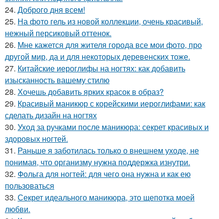
24.
Доброго дня всем!
25.
На фото гель из новой коллекции, очень красивый,
нежный персиковый оттенок.
26.
Мне кажется для жителя города все мои фото, про
другой мир, да и для некоторых деревенских тоже.
27.
Китайские иероглифы на ногтях: как добавить
изысканность вашему стилю
28.
Хочешь добавить ярких красок в образ?
29.
Красивый маникюр с корейскими иероглифами: как
сделать дизайн на ногтях
30.
Уход за ручками после маникюра: секрет красивых и
здоровых ногтей.
31.
Раньше я заботилась только о внешнем уходе, не
понимая, что организму нужна поддержка изнутри.
32.
Фольга для ногтей: для чего она нужна и как ею
пользоваться
33.
Секрет идеального маникюра, это щепотка моей
любви.