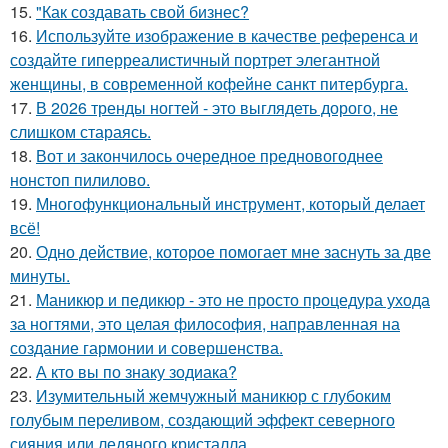
15.
"Как создавать свой бизнес?
16.
Используйте изображение в качестве референса и
создайте гиперреалистичный портрет элегантной
женщины, в современной кофейне санкт питербурга.
17.
В 2026 тренды ногтей - это выглядеть дорого, не
слишком стараясь.
18.
Вот и закончилось очередное предновогоднее
нонстоп пилилово.
19.
Многофункциональный инструмент, который делает
всё!
20.
Одно действие, которое помогает мне заснуть за две
минуты.
21.
Маникюр и педикюр - это не просто процедура ухода
за ногтями, это целая философия, направленная на
создание гармонии и совершенства.
22.
А кто вы по знаку зодиака?
23.
Изумительный жемчужный маникюр с глубоким
голубым переливом, создающий эффект северного
сияния или ледяного кристалла.