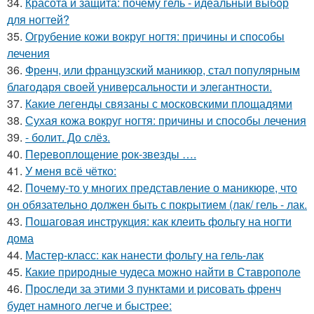
34.
Красота и защита: почему гель - идеальный выбор
для ногтей?
35.
Огрубение кожи вокруг ногтя: причины и способы
лечения
36.
Френч, или французский маникюр, стал популярным
благодаря своей универсальности и элегантности.
37.
Какие легенды связаны с московскими площадями
38.
Сухая кожа вокруг ногтя: причины и способы лечения
39.
- болит. До слёз.
40.
Перевоплощение рок-звезды ….
41.
У меня всё чётко:
42.
Почему-то у многих представление о маникюре, что
он обязательно должен быть с покрытием (лак/ гель - лак.
43.
Пошаговая инструкция: как клеить фольгу на ногти
дома
44.
Мастер-класс: как нанести фольгу на гель-лак
45.
Какие природные чудеса можно найти в Ставрополе
46.
Проследи за этими 3 пунктами и рисовать френч
будет намного легче и быстрее: