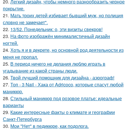
20.
Легкий дизайн, чтобы немного разнообразить черное
покрытие.
21.
Мать троих детей избивает бывший муж, но полиция
словно не замечает".
22.
13/52. Понедельник: о, эти визиты свекров!
23.
На фото изображён минималистичный дизайн
ногтей.
24.
Хоть я и в декрете, но основной род деятельности из
меня не пропал.
25.
В период ничего не делания люблю играть в
угадывание из какой страны люди.
26.
Твой лучший помощник для дизайна - аэрограф!
27.
Топ - 3 Nail - Хака от Adricoco, которые спасут любой
маникюр.
28.
Стильный маникюр под розовое платье: идеальные
варианты
29.
Какие интересные факты о климате и географии
Санкт-Петербурга
30.
Мои "Нет" в педикюре, как подолога.