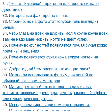
31.
"Ногти - Клювики" - приговор или просто сигнал к
действию?
32.
Интересный факт про гель - лак.
33.
Странно, но на фото этот голубой гель выглядит
белым.
34.
Чтоб глаза на всех не щурить, мол я круче круче всех,
вам не надо маникюрить, ногти не дают успех.
35.
Почему вокруг ногтей появляется грубая сухая кожа:
причины и решения
36.
Почему появляется сухая кожа вокруг ногтей на
руках
37.
Доброго дня! Чем рисовать такие цветочки?
38.
Можно ли использовать фольгу для ногтей на
обычный лак: советы мастеров
39.
Маникюр может быть выполнен в различных
техниках, включая френч, градиент, мраморный эффект
или геометрические узоры.
40.
Мы сделаем сирень при помощи стемпинга.
41.
Мама и дочка - бьюти - компаньоны!