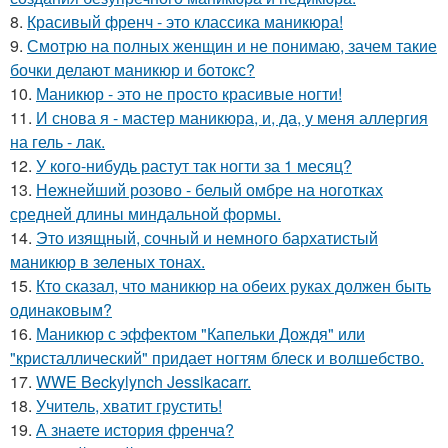
8.
Красивый френч - это классика маникюра!
9.
Смотрю на полных женщин и не понимаю, зачем такие
бочки делают маникюр и ботокс?
10.
Маникюр - это не просто красивые ногти!
11.
И снова я - мастер маникюра, и, да, у меня аллергия
на гель - лак.
12.
У кого-нибудь растут так ногти за 1 месяц?
13.
Нежнейший розово - белый омбре на ноготках
средней длины миндальной формы.
14.
Это изящный, сочный и немного бархатистый
маникюр в зеленых тонах.
15.
Кто сказал, что маникюр на обеих руках должен быть
одинаковым?
16.
Маникюр с эффектом "Капельки Дождя" или
"кристаллический" придает ногтям блеск и волшебство.
17.
WWE Beckylynch Jessikacarr.
18.
Учитель, хватит грустить!
19.
А знаете история френча?