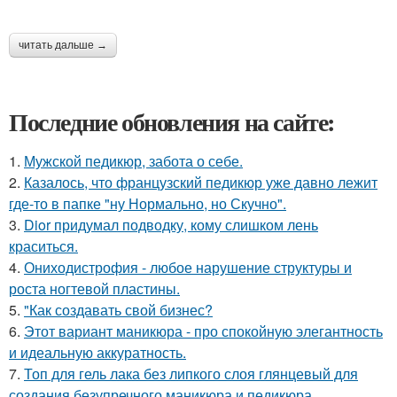
читать дальше →
Последние обновления на сайте:
1.
Мужской педикюр, забота о себе.
2.
Казалось, что французский педикюр уже давно лежит
где-то в папке "ну Нормально, но Скучно".
3.
Dior придумал подводку, кому слишком лень
краситься.
4.
Ониходистрофия - любое нарушение структуры и
роста ногтевой пластины.
5.
"Как создавать свой бизнес?
6.
Этот вариант маникюра - про спокойную элегантность
и идеальную аккуратность.
7.
Топ для гель лака без липкого слоя глянцевый для
создания безупречного маникюра и педикюра.