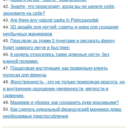
42.
Знаете, что происходит, когда вы не цените себя,
экономите на себе?
43.
Are there any natural parks in Petrozavodsk
44.
3D дизайн для ногтей: советы и идеи для создания
необычных маникюров
45.
Проследи за этими 3 пунктами и рисовать френч
будет намного легче и быстрее:
46.
6 недель относились такие длинные ногти, без
единой поломки.
47.
Пошаговая инструкция: как правильно клеить
полоски для френча
48.
Женственность - это не только природная красота, но
и внутреннее ощущение уверенности, мягкости и
гармонии.
49.
Маникюр и уборка: как сохранить руки красивыми?
50.
Как сделать идеальный французский маникюр дома:
необходимые приспособления