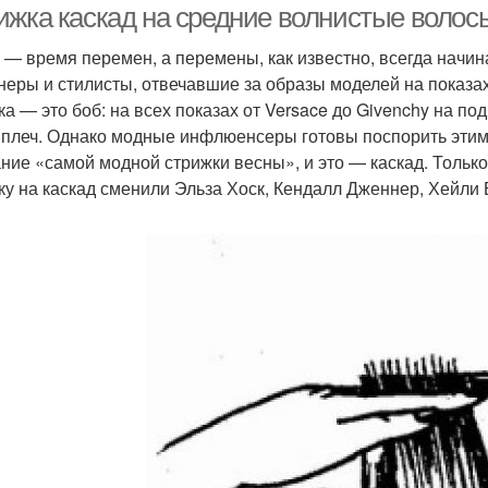
ижка каскад на средние волнистые волосы
 — время перемен, а перемены, как известно, всегда начин
неры и стилисты, отвечавшие за образы моделей на показа
ка — это боб: на всех показах от Versace до Givenchy на п
плеч. Однако модные инфлюенсеры готовы поспорить этим 
ание «самой модной стрижки весны», и это — каскад. Толь
ку на каскад сменили Эльза Хоск, Кендалл Дженнер, Хейли 