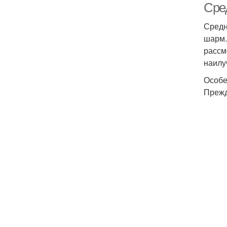
Сре
Средн
шарм.
рассм
наилу
Особе
Прежд