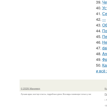
39.
Че
40.
Ус
41.
Се
42.
---
43.
Об
44.
По
45.
Пе
46.
Не
47.
da
48.
Ar
49.
Фр
50.
Ка
и всё
© 2026 Маникюр
К
П
Лучшие идеи, мастер-классы, подробные уроки. Все виды маникюра только у нас
г.
«З