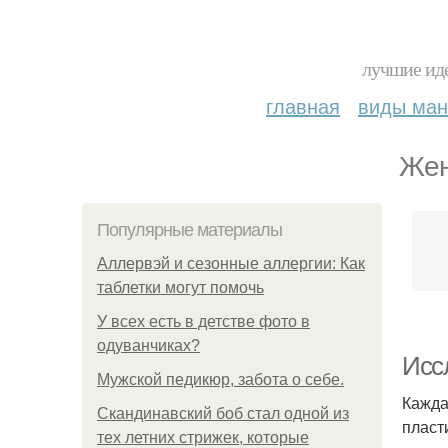
лучшие иде
главная
виды ма
Жен
Популярные материалы
Аллервэй и сезонные аллергии: Как
таблетки могут помочь
У всех есть в детстве фото в
одуванчиках?
Исс
Мужской педикюр, забота о себе.
Кажда
Скандинавский боб стал одной из
пласт
тех летних стрижек, которые