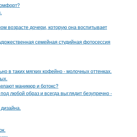
 комфорт?
.
м возрасте дочери, которую она воспитывает
художественная семейная студийная фотосессия
ьно в таких мягких кофейно - молочных оттенках.
ных.
делают маникюр и ботокс?
 под любой образ и всегда выглядит безупречно -
 дизайна.
ок.