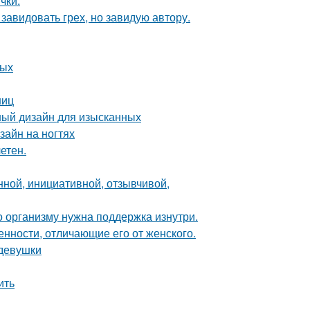
чки.
завидовать грех, но завидую автору.
ных
ниц
ный дизайн для изысканных
зайн на ногтях
етен.
нной, инициативной, отзывчивой,
о организму нужна поддержка изнутри.
нности, отличающие его от женского.
 девушки
ить