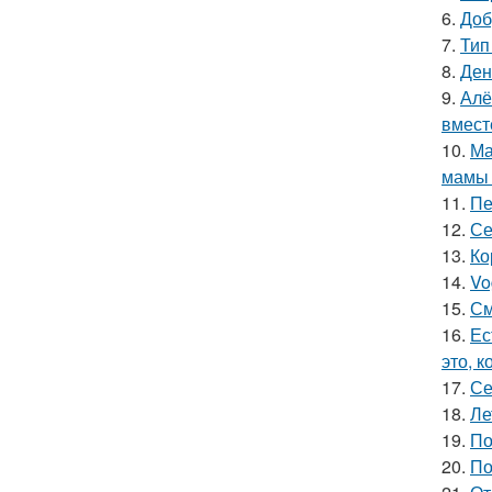
6.
Доб
7.
Тип
8.
Ден
9.
Алё
вмест
10.
Ма
мамы 
11.
Пе
12.
Се
13.
Ко
14.
Vo
15.
См
16.
Ес
это, 
17.
Се
18.
Ле
19.
По
20.
По