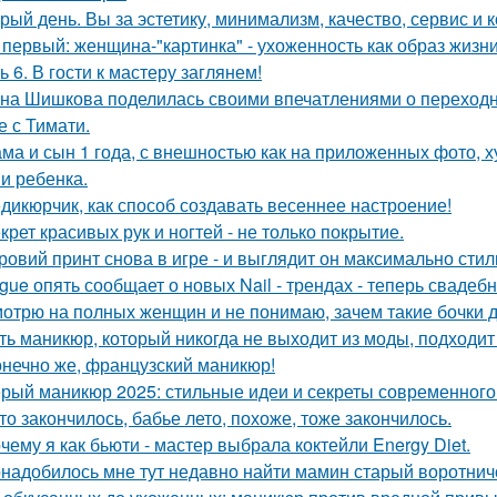
рый день. Вы за эстетику, минимализм, качество, сервис и
 первый: женщина-"картинка" - ухоженность как образ жизни
ь 6. В гости к мастеру заглянем!
на Шишкова поделилась своими впечатлениями о переходно
е с Тимати.
ма и сын 1 года, с внешностью как на приложенных фото, 
и ребенка.
дикюрчик, как способ создавать весеннее настроение!
крет красивых рук и ногтей - не только покрытие.
ровий принт снова в игре - и выглядит он максимально стил
gue опять сообщает о новых Nail - трендах - теперь свадеб
отрю на полных женщин и не понимаю, зачем такие бочки 
ть маникюр, который никогда не выходит из моды, подходит
конечно же, французский маникюр!
рый маникюр 2025: стильные идеи и секреты современного
то закончилось, бабье лето, похоже, тоже закончилось.
чему я как бьюти - мастер выбрала коктейли Energy Diet.
надобилось мне тут недавно найти мамин старый воротнич