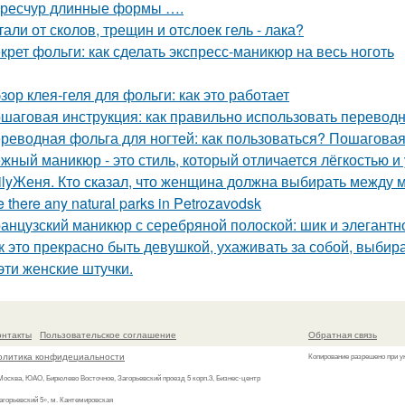
ресчур длинные формы ….
тали от сколов, трещин и отслоек гель - лака?
крет фольги: как сделать экспресс-маникюр на весь ноготь
зор клея-геля для фольги: как это работает
шаговая инструкция: как правильно использовать переводн
реводная фольга для ногтей: как пользоваться? Пошаговая
жный маникюр - это стиль, который отличается лёгкостью и
ilyЖеня. Кто сказал, что женщина должна выбирать между 
e there any natural parks in Petrozavodsk
анцузский маникюр с серебряной полоской: шик и элегантн
к это прекрасно быть девушкой, ухаживать за собой, выбир
 эти женские штучки.
онтакты
Пользовательское соглашение
Обратная связь
олитика конфидециальности
Копирование разрешено при у
 Москва, ЮАО, Бирюлево Восточное, Загорьевский проезд 5 корп.3, Бизнес-центр
агорьевский 5», м. Кантемировская