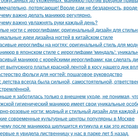
 обкусанных до ухоженных: маникюр против вредной привы
мечательно, потрясающе! Вроде сам не бездарность, вроде 
чему важно делать маникюр регулярно.
чему важно увлажнять руки каждый день?
лые ногти с иероглифами: оригинальный дизайн для стиль
икальные идеи дизайна ногтей в китайском стиле
асивые иероглифы на ногтях: оригинальный стиль для мод
никюр в японском стиле с иероглифами 'миндаль': уникаль
асивый маникюр с корейскими иероглифами: как сделать ди
ет выпускного платья красной лентой в косу нашего днк впл
стерство фольги для ногтей: пошаговое руководство
с детства всегда была сильной, самостоятельной, ответстве
стремлённой.
ньше я заботилась только о внешнем уходе, не понимая, чт
жской гигиенический маникюр имеет свои уникальные особе
рно-розовые ногти: модный и стильный дизайн для каждой
кие современные культурные центры популярны в Москве
чему после маникюра шелушится кутикула и как это исправ
ервые я увидела лиственницу у нас в парке лет 5 назад.