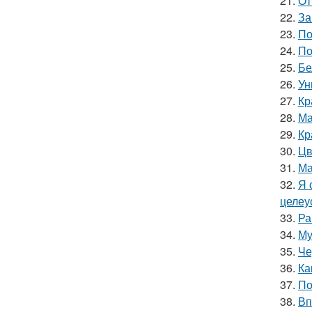
21.
От
22.
За
23.
По
24.
По
25.
Бе
26.
Ун
27.
Кр
28.
Ма
29.
Кр
30.
Цв
31.
Ма
32.
Я 
целеу
33.
Ра
34.
Му
35.
Че
36.
Ка
37.
По
38.
Вп