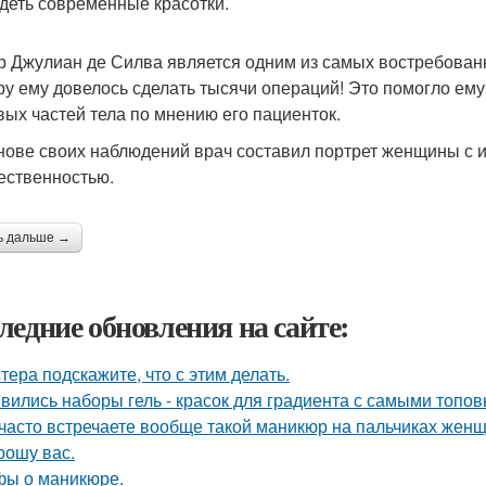
деть современные красотки.
р Джулиан де Силва является одним из самых востребованн
ру ему довелось сделать тысячи операций! Это помогло ем
вых частей тела по мнению его пациенток.
нове своих наблюдений врач составил портрет женщины с 
ественностью.
ь дальше →
ледние обновления на сайте:
тера подскажите, что с этим делать.
вились наборы гель - красок для градиента с самыми топо
часто встречаете вообще такой маникюр на пальчиках жен
рошу вас.
ы о маникюре.