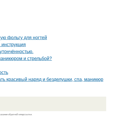
ую фольгу для ногтей
 инструкция
 утончённостью.
маникюром и стрельбой?
ость
ать красивый наряд и безделушки, спа, маникюр
казании обратной гиперссылки.