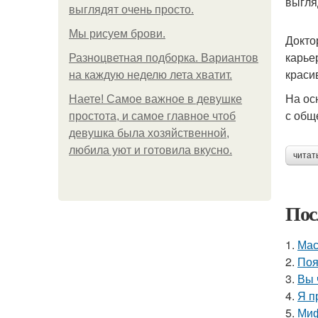
выгля
выглядят очень просто.
Мы рисуем брови.
Докто
карье
Разноцветная подборка. Вариантов
краси
на каждую неделю лета хватит.
На ос
Наете! Самое важное в девушке
с общ
простота, и самое главное чтоб
девушка была хозяйственной,
любила уют и готовила вкусно.
читат
Пос
1.
Мас
2.
Поя
3.
Вы 
4.
Я п
5.
Миф