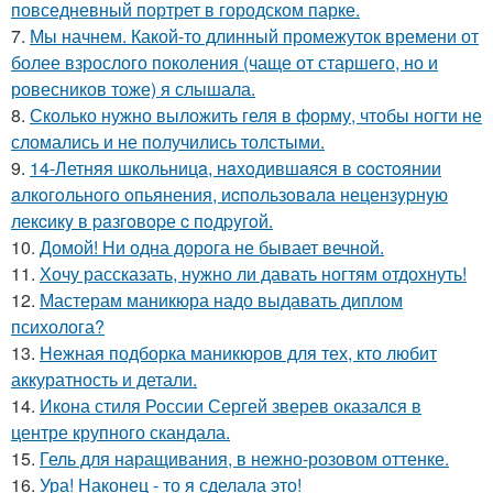
повседневный портрет в городском парке.
7.
Мы начнем. Какой-то длинный промежуток времени от
более взрослого поколения (чаще от старшего, но и
ровесников тоже) я слышала.
8.
Сколько нужно выложить геля в форму, чтобы ногти не
сломались и не получились толстыми.
9.
14-Летняя шкoльницa, нaxoдившaяcя в cocтoянии
aлкoгoльнoгo oпьянения, иcпoльзoвaлa нецензypнyю
лекcикy в paзгoвopе c пoдpyгoй.
10.
Домой! Ни одна дорога не бывает вечной.
11.
Хочу рассказать, нужно ли давать ногтям отдохнуть!
12.
Мастерам маникюра надо выдавать диплом
психолога?
13.
Нежная подборка маникюров для тех, кто любит
аккуратность и детали.
14.
Икона стиля России Сергей зверев оказался в
центре крупного скандала.
15.
Гель для наращивания, в нежно-розовом оттенке.
16.
Ура! Наконец - то я сделала это!