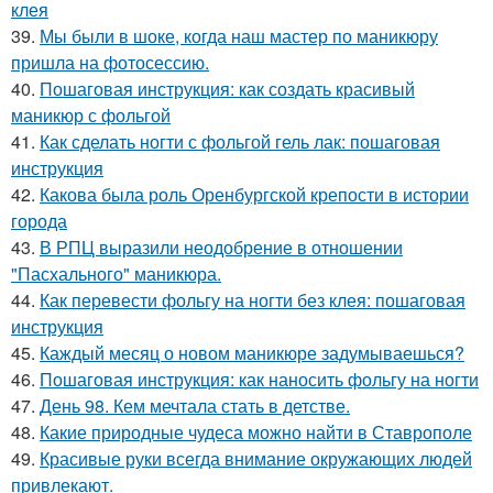
клея
39.
Мы были в шоке, когда наш мастер по маникюру
пришла на фотосессию.
40.
Пошаговая инструкция: как создать красивый
маникюр с фольгой
41.
Как сделать ногти с фольгой гель лак: пошаговая
инструкция
42.
Какова была роль Оренбургской крепости в истории
города
43.
В РПЦ выразили неодобрение в отношении
"Пасхального" маникюра.
44.
Как перевести фольгу на ногти без клея: пошаговая
инструкция
45.
Каждый месяц о новом маникюре задумываешься?
46.
Пошаговая инструкция: как наносить фольгу на ногти
47.
День 98. Кем мечтала стать в детстве.
48.
Какие природные чудеса можно найти в Ставрополе
49.
Красивые руки всегда внимание окружающих людей
привлекают.