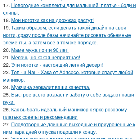
17.
Новогодние комплекты для малышей: платье - боди и
слипы.
18.
Мои ноготки как на дрожжах растут!
19.
Таким образом, если делать такой дизайн на свои
ногти, сразу после базы начинайте рисовать обьемные
элементы, а затем все в том же порядке.
20.
Маме мужа почти 90 лет!
21.
Мелочь, но какая неприятная!
22.
Эти ноготки - настоящий летний десерт!
23.
Топ - 3 Nail - Хака от Adricoco, которые спасут любой
маникюр.
24.
Мужчина зеркалит ваши качества.
25.
Быстрее всего возраст и заботу о себе выдают наши
руки.
26.
Как выбрать идеальный маникюр к ярко розовому
платью: советы и рекомендации
27.
Плодотворные длинные выходные и приуроченные к
ним пара дней отпуска подошли к концу.