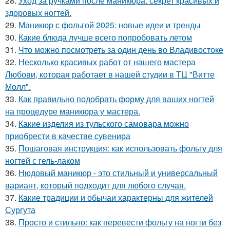
28.
Уход за ручками после маникюра: секрет красивых и
здоровых ногтей.
29.
Маникюр с фольгой 2025: новые идеи и тренды
30.
Какие блюда лучше всего попробовать летом
31.
Что можно посмотреть за один день во Владивостоке
32.
Несколько красивых работ от нашего мастера
Любови, которая работает в нашей студии в ТЦ "Витте
Молл".
33.
Как правильно подобрать форму для ваших ногтей
на процедуре маникюра у мастера.
34.
Какие изделия из тульского самовара можно
приобрести в качестве сувенира
35.
Пошаговая инструкция: как использовать фольгу для
ногтей с гель-лаком
36.
Нюдовый маникюр - это стильный и универсальный
вариант, который подходит для любого случая.
37.
Какие традиции и обычаи характерны для жителей
Сургута
38.
Просто и стильно: как перевести фольгу на ногти без