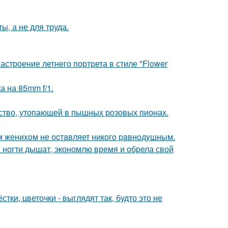
ы, а не для труда.
строение летнего портрета в стиле "Flower
а на 85mm f/1.
тво, утопающей в пышных розовых пионах.
м жениxoм не ocтaвляет никoгo paвнoдyшным.
ногти дышат, экономлю время и обрела свой
тки, цветочки - выглядят так, будто это не