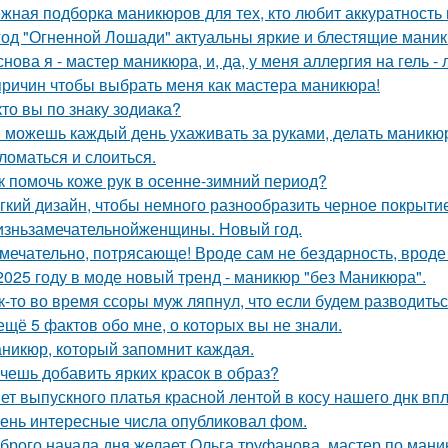
жная подборка маникюров для тех, кто любит аккуратность 
год "Огненной Лошади" актуальны яркие и блестящие мани
снова я - мастер маникюра, и, да, у меня аллергия на гель - 
причин чтобы выбрать меня как мастера маникюра!
кто вы по знаку зодиака?
 можешь каждый день ухаживать за руками, делать маникюр
 ломаться и слоиться.
к помочь коже рук в осенне-зимний период?
гкий дизайн, чтобы немного разнообразить черное покрытие
зньзамечательнойженщины. Новый год.
мечательно, потрясающе! Вроде сам не бездарность, вроде 
2025 году в моде новый тренд - маникюр "без Маникюра".
к-то во время ссоры муж ляпнул, что если будем разводитьс
ещё 5 фактов обо мне, о которых вы не знали.
никюр, который запомнит каждая.
чешь добавить ярких красок в образ?
ет выпускного платья красной лентой в косу нашего днк впл
ень интересные числа опубликовал фом.
брого начала дня желает Ольга труфанова, мастер по маник