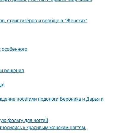
ов, стриптизёров и вообще в "Женских"
х особенного
ы и решения
а!
ждение посетили подологи Вероника и Дарья и
ую фольгу для ногтей
тносились к красивым женским ногтям.