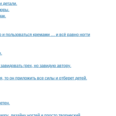
и детали.
кюры.
лак.
 и пользоваться кремами … и всё равно ногти
.
завидовать грех, но завидую автору.
я, то он приложить все силы и отберет детей.
етен.
юру, дизайну ногтей и просто творческий