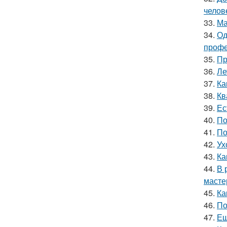
челов
33.
Ма
34.
Од
профе
35.
Пр
36.
Ле
37.
Ка
38.
Кв
39.
Ес
40.
По
41.
По
42.
Ух
43.
Ка
44.
В 
масте
45.
Ка
46.
По
47.
Ещ