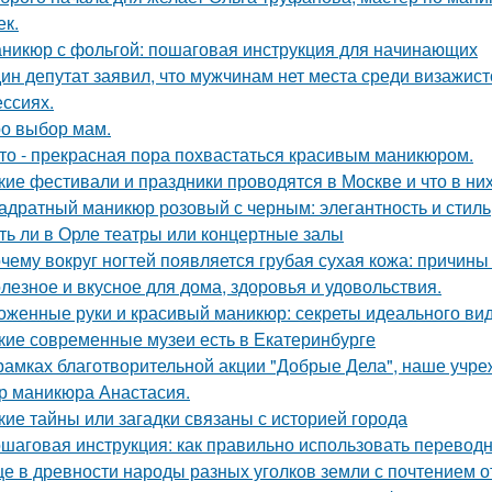
ек.
никюр с фольгой: пошаговая инструкция для начинающих
ин депутат заявил, что мужчинам нет места среди визажист
ссиях.
о выбор мам.
то - прекрасная пора похвастаться красивым маникюром.
кие фестивали и праздники проводятся в Москве и что в ни
адратный маникюр розовый с черным: элегантность и стиль
ть ли в Орле театры или концертные залы
чему вокруг ногтей появляется грубая сухая кожа: причин
лезное и вкусное для дома, здоровья и удовольствия.
оженные руки и красивый маникюр: секреты идеального вид
кие современные музеи есть в Екатеринбурге
рамках благотворительной акции "Добрые Дела", наше учре
р маникюра Анастасия.
кие тайны или загадки связаны с историей города
шаговая инструкция: как правильно использовать переводн
е в древности народы разных уголков земли с почтением о