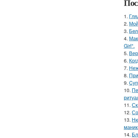
Пос
1.
Гля
2.
Мой
3.
Бел
4.
Мак
Girl".
5.
Вер
6.
Ког
7.
Неж
8.
При
9.
Cyп
10.
Пе
ритуа
11.
Ск
12.
Со
13.
Ню
маник
14.
Бл