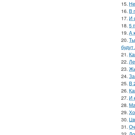
15.
Не
16.
В 
17.
И 
18.
5 
19.
А 
20.
Ты
будут
21.
Ка
22.
Ле
23.
Жи
24.
За
25.
В 
26.
Ка
27.
И 
28.
Ма
29.
Хо
30.
Цв
31.
Оч
32.
До