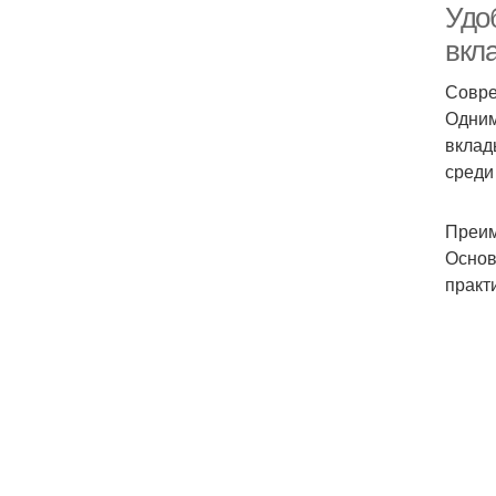
Удо
вкл
Совре
Одним
вклад
среди
Преим
Основ
практ