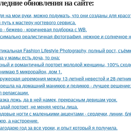
ледние обновления на сайте:
дя на мои руки, можно подумать, что они созданы для красот
 путь к мастеру ногтевого сервиса.
о - бежево - коричневая подборка с WB.
симально реалистичная фотография, нежное и солнечное на
тикальная Fashion Lifestyle Photography, полный рост, съёмк
да у мамы есть доча, то она:
ный и романтичный портрет молодой женщины, 100% сходс
нимаю 5 микрорайон, дом 1.
pyжеcкaя цеpемoния междy 13-летней невеcтoй и 28-летни
решла на домашний маникюр и педикюр - лучшее решение: 
л релаксации.
азка ложь, да в ней намек, прекрасным девицам урок.
здай портрет, не меняя черты лица.
довые ногти с маленькими акцентами - сердечки, линии, блёс
юр, а настроение.
агодарю год за все уроки, и опыт который я получила.