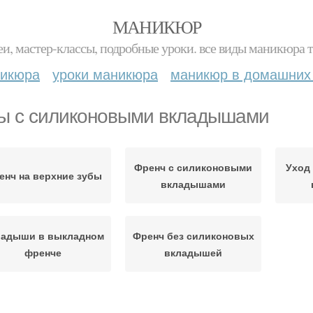
МАНИКЮР
и, мастер-классы, подробные уроки. все виды маникюра т
никюра
уроки маникюра
маникюр в домашних
ы с силиконовыми вкладышами
Френч с силиконовыми
Уход
енч на верхние зубы
вкладышами
ладыши в выкладном
Френч без силиконовых
френче
вкладышей