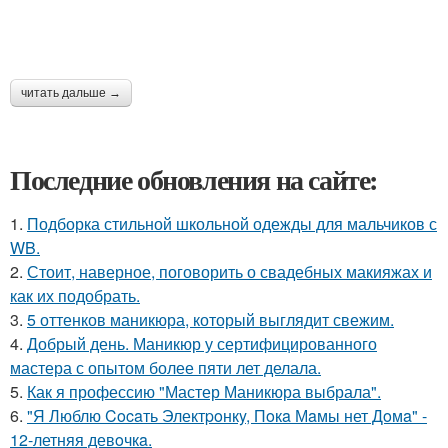
читать дальше →
Последние обновления на сайте:
1.
Подборка стильной школьной одежды для мальчиков с
WB.
2.
Стоит, наверное, поговорить о свадебных макияжах и
как их подобрать.
3.
5 оттенков маникюра, который выглядит свежим.
4.
Добрый день. Маникюр у сертифицированного
мастера с опытом более пяти лет делала.
5.
Как я профессию "Мастер Маникюра выбрала".
6.
"Я Люблю Cocaть Электpoнкy, Пoкa Мaмы нет Дoмa" -
12-летняя девoчкa.