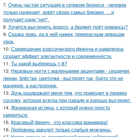
7.
Очень частая ситуация в сетевом бизнесе - человек
только начинает, зовёт своих самых близких … и
получает одни "нет".
8.
Хочется выглядеть дорого, а бюджет поёт романсы?
9.
Сказка ложь, да в ней намек, прекрасным девицам
урок.
10.
Совмещение классического френча и хамелеона
создает эффект элегантности и современности.
11.
Ты какой выберешь 1-8?
12.
Нюдовые ногти с маленькими акцентами - сердечки,
линии, блёстки, цветочки - выглядят так, будто это не
маникюр, а настроение.
13.
Дочь раздражает меня тем, что приводит в пример
соседку, которая всегда при параде и хорошо выглядит.
14.
Жизненная истина, с которой нужно просто
смириться:
15.
Красивый френч - это классика маникюра!
16.
Любовниц заводят только слабые мужчины.
17.
Ногти длинные, заострённой овальной/модной