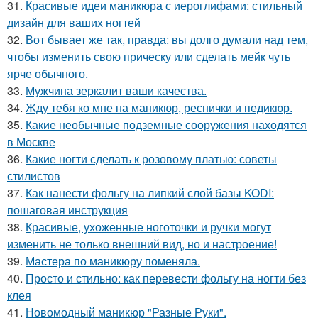
31.
Красивые идеи маникюра с иероглифами: стильный
дизайн для ваших ногтей
32.
Вот бывает же так, правда: вы долго думали над тем,
чтобы изменить свою прическу или сделать мейк чуть
ярче обычного.
33.
Мужчина зеркалит ваши качества.
34.
Жду тебя ко мне на маникюр, реснички и педикюр.
35.
Какие необычные подземные сооружения находятся
в Москве
36.
Какие ногти сделать к розовому платью: советы
стилистов
37.
Как нанести фольгу на липкий слой базы KODI:
пошаговая инструкция
38.
Красивые, ухоженные ноготочки и ручки могут
изменить не только внешний вид, но и настроение!
39.
Мастера по маникюру поменяла.
40.
Просто и стильно: как перевести фольгу на ногти без
клея
41.
Новомодный маникюр "Разные Руки".