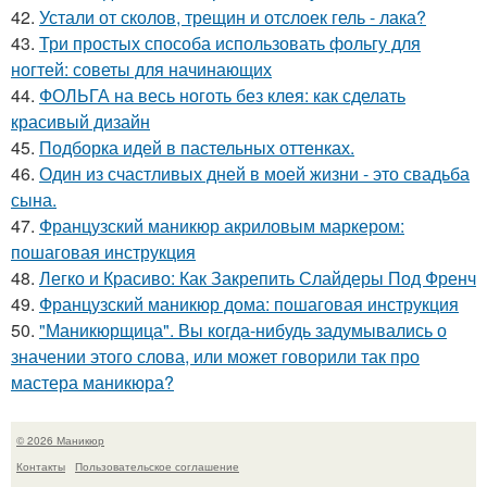
42.
Устали от сколов, трещин и отслоек гель - лака?
43.
Три простых способа использовать фольгу для
ногтей: советы для начинающих
44.
ФОЛЬГА на весь ноготь без клея: как сделать
красивый дизайн
45.
Подборка идей в пастельных оттенках.
46.
Один из счастливых дней в моей жизни - это свадьба
сына.
47.
Французский маникюр акриловым маркером:
пошаговая инструкция
48.
Легко и Красиво: Как Закрепить Слайдеры Под Френч
49.
Французский маникюр дома: пошаговая инструкция
50.
"Маникюрщица". Вы когда-нибудь задумывались о
значении этого слова, или может говорили так про
мастера маникюра?
© 2026 Маникюр
Контакты
Пользовательское соглашение