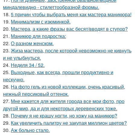
миндалевидно - стилеттообразной формы.
18.
5 причин чтобы выбрать меня как мастера маникюра!
19.
Минимализм с изюминкой.
20.
Мастера, а какие фразы вас бесят/вводят в ступор?
21.
Маникюр для подростка:
22.
О разном женском.
23.
Жиза мастера, после которой невозможно не кивнуть
и не улыбнуться.
24.
Неделя 34 / 52.
25.
Выходные, как всегда, прошли продуктивно и
нескучно.
26.
На фото гель из новой коллекции, очень красивый,
нежный персиковый оттенок.
27.
Мне кажется для жителя города все мои фото, про
другой мир, да и для некоторых деревенских тоже.
28.
Почему я не крашу ногти, но хожу на маникюр?
29.
Как увеличить палитру не закупая миллион цветов?
30.
Аж больно стало.