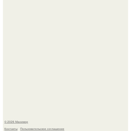
Нюдовый педикюр - это "Тихая Роскошь" в уходе.
В нижегородской области трагически погибла 14-летняя
школьница - она покончила с собой на фоне подготовки к
контрольной по английскому языку.
© 2026 Маникюр
Контакты
Пользовательское соглашение