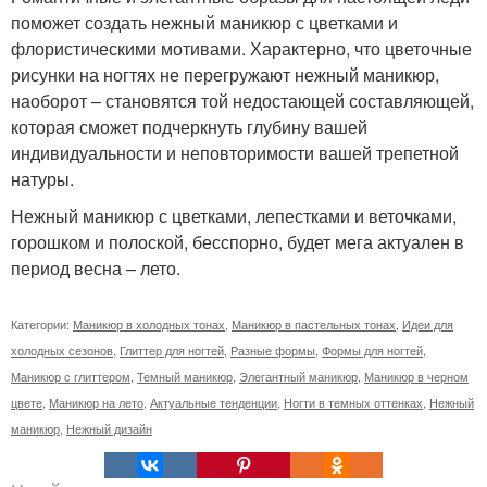
поможет создать нежный маникюр с цветками и
флористическими мотивами. Характерно, что цветочные
рисунки на ногтях не перегружают нежный маникюр,
наоборот – становятся той недостающей составляющей,
которая сможет подчеркнуть глубину вашей
индивидуальности и неповторимости вашей трепетной
натуры.
Нежный маникюр с цветками, лепестками и веточками,
горошком и полоской, бесспорно, будет мега актуален в
период весна – лето.
Категории:
Маникюр в холодных тонах
,
Маникюр в пастельных тонах
,
Идеи для
холодных сезонов
,
Глиттер для ногтей
,
Разные формы
,
Формы для ногтей
,
Маникюр с глиттером
,
Темный маникюр
,
Элегантный маникюр
,
Маникюр в черном
цвете
,
Маникюр на лето
,
Актуальные тенденции
,
Ногти в темных оттенках
,
Нежный
маникюр
,
Нежный дизайн