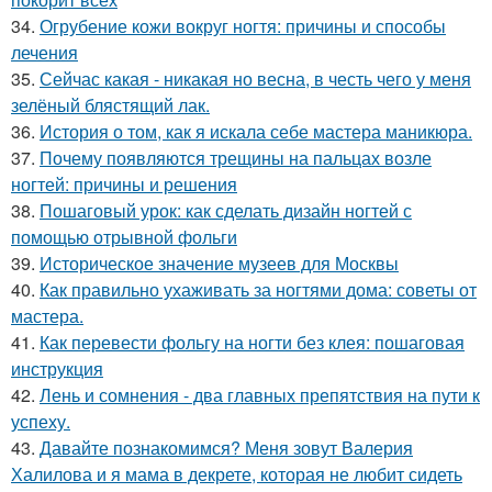
34.
Огрубение кожи вокруг ногтя: причины и способы
лечения
35.
Сейчас какая - никакая но весна, в честь чего у меня
зелёный блястящий лак.
36.
История о том, как я искала себе мастера маникюра.
37.
Почему появляются трещины на пальцах возле
ногтей: причины и решения
38.
Пошаговый урок: как сделать дизайн ногтей с
помощью отрывной фольги
39.
Историческое значение музеев для Москвы
40.
Как правильно ухаживать за ногтями дома: советы от
мастера.
41.
Как перевести фольгу на ногти без клея: пошаговая
инструкция
42.
Лень и сомнения - два главных препятствия на пути к
успеху.
43.
Давайте познакомимся? Меня зовут Валерия
Халилова и я мама в декрете, которая не любит сидеть