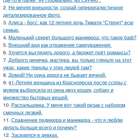
2.
Не меняя внешности, создай гиперреалистичное
детализированное фото.
3.
Алиса - босс: как 12-летняя дочь Тимати "Строит" всю
семью.
4.
Маленький секрет большого маникюра: что такое баф?
5.
Внешний вид как отражение самоуважения.
6.
Хочется выглядеть дорого, а бюджет поёт романсы?
7.
Доброго денечка, мастера, вы только гляньте на этот
ужас, какие тренды у этих людей там?
8.
Домой! Ни одна дорога не бывает вечной.
9.
41-Летняя женщина из Красноярска после ссоры с
мужем выбросила из окна двух кошек, собаку и
множество бытовых вещей.
10.
Распальцовка. У меня вот такой резак с набором
сменных лезвий.
11.
Сравнение педикюра и маникюра - что я люблю
делать больше всего и почему?
12.
Засиделся в девках.