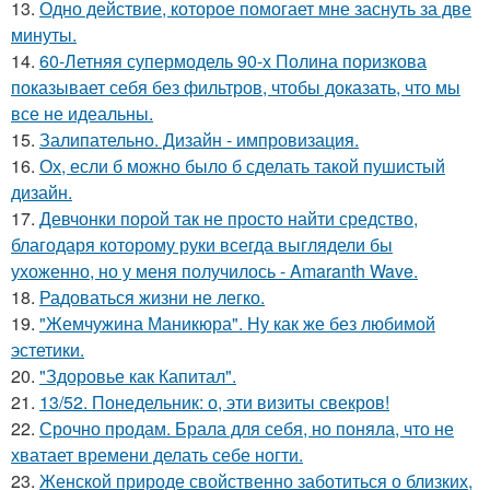
13.
Одно действие, которое помогает мне заснуть за две
минуты.
14.
60-Летняя супермодель 90-х Полина поризкова
показывает себя без фильтров, чтобы доказать, что мы
все не идеальны.
15.
Залипательно. Дизайн - импровизация.
16.
Ох, если б можно было б сделать такой пушистый
дизайн.
17.
Девчонки порой так не просто найти средство,
благодаря которому руки всегда выглядели бы
ухоженно, но у меня получилось - Amaranth Wave.
18.
Радоваться жизни не легко.
19.
"Жемчужина Маникюра". Ну как же без любимой
эстетики.
20.
"Здоровье как Капитал".
21.
13/52. Понедельник: о, эти визиты свекров!
22.
Срочно продам. Брала для себя, но поняла, что не
хватает времени делать себе ногти.
23.
Женской природе свойственно заботиться о близких,