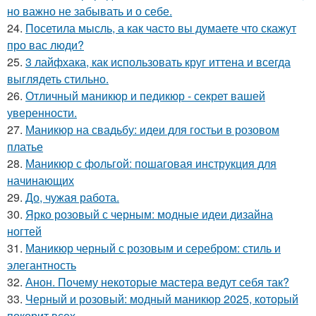
но важно не забывать и о себе.
24.
Посетила мысль, а как часто вы думаете что скажут
про вас люди?
25.
3 лайфхака, как использовать круг иттена и всегда
выглядеть стильно.
26.
Отличный маникюр и педикюр - секрет вашей
уверенности.
27.
Маникюр на свадьбу: идеи для гостьи в розовом
платье
28.
Маникюр с фольгой: пошаговая инструкция для
начинающих
29.
До, чужая работа.
30.
Ярко розовый с черным: модные идеи дизайна
ногтей
31.
Маникюр черный с розовым и серебром: стиль и
элегантность
32.
Анон. Почему некоторые мастера ведут себя так?
33.
Черный и розовый: модный маникюр 2025, который
покорит всех