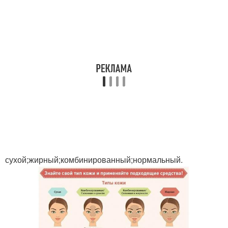
сухой;жирный;комбинированный;нормальный.