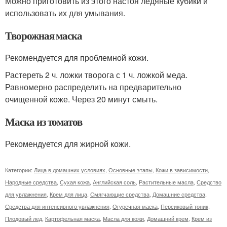
Можно приготовить из этого настоя ледяные кубики и
использовать их для умывания.
Творожная маска
Рекомендуется для проблемной кожи.
Растереть 2 ч. ложки творога с 1 ч. ложкой меда.
Равномерно распределить на предварительно
очищенной коже. Через 20 минут смыть.
Маска из томатов
Рекомендуется для жирной кожи.
Категории:
Лица в домашних условиях
,
Основные этапы
,
Кожи в зависимости
,
Народные средства
,
Сухая кожа
,
Английская соль
,
Растительные масла
,
Средство
для увлажнения
,
Крем для лица
,
Смягчающие средства
,
Домашние средства
,
Средства для интенсивного увлажнения
,
Огуречная маска
,
Персиковый тоник
,
Плодовый лед
,
Картофельная маска
,
Масла для кожи
,
Домашний крем
,
Крем из