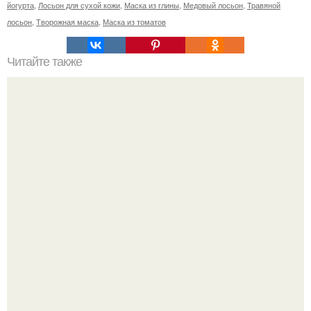
йогурта
,
Лосьон для сухой кожи
,
Маска из глины
,
Медовый лосьон
,
Травяной
лосьон
,
Творожная маска
,
Маска из томатов
Читайте также
Когда стричь ногти к деньгам. 33 народные приметы,
чтобы привлечь деньги в дом.