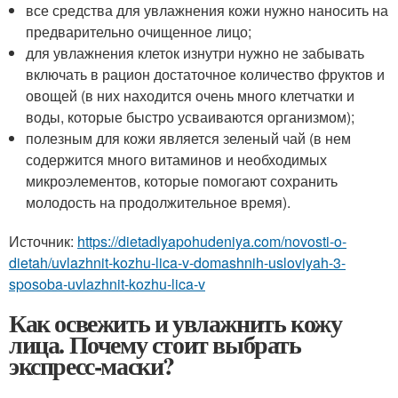
все средства для увлажнения кожи нужно наносить на
предварительно очищенное лицо;
для увлажнения клеток изнутри нужно не забывать
включать в рацион достаточное количество фруктов и
овощей (в них находится очень много клетчатки и
воды, которые быстро усваиваются организмом);
полезным для кожи является зеленый чай (в нем
содержится много витаминов и необходимых
микроэлементов, которые помогают сохранить
молодость на продолжительное время).
Источник:
https://dietadlyapohudeniya.com/novosti-o-
dietah/uvlazhnit-kozhu-lica-v-domashnih-usloviyah-3-
sposoba-uvlazhnit-kozhu-lica-v
Как освежить и увлажнить кожу
лица. Почему стоит выбрать
экспресс-маски?