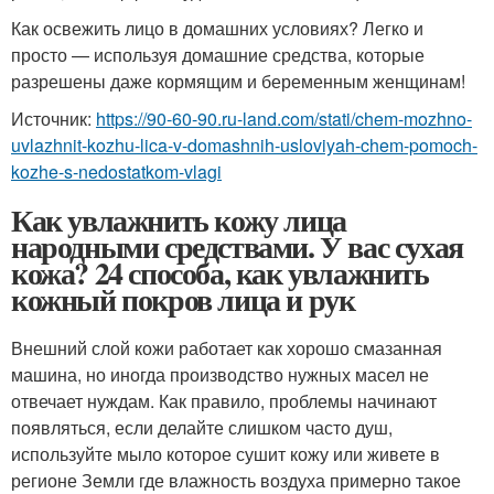
Как освежить лицо в домашних условиях? Легко и
просто — используя домашние средства, которые
разрешены даже кормящим и беременным женщинам!
Источник:
https://90-60-90.ru-land.com/stati/chem-mozhno-
uvlazhnit-kozhu-lica-v-domashnih-usloviyah-chem-pomoch-
kozhe-s-nedostatkom-vlagi
Как увлажнить кожу лица
народными средствами. У вас сухая
кожа? 24 способа, как увлажнить
кожный покров лица и рук
Внешний слой кожи работает как хорошо смазанная
машина, но иногда производство нужных масел не
отвечает нуждам. Как правило, проблемы начинают
появляться, если делайте слишком часто душ,
используйте мыло которое сушит кожу или живете в
регионе Земли где влажность воздуха примерно такое