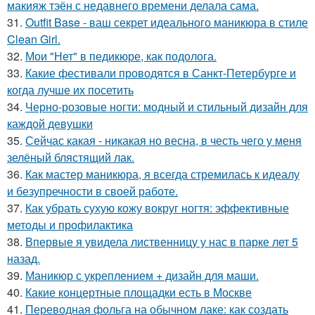
макияж тэён с недавнего времени делала сама.
31.
Outfit Base - ваш секрет идеального маникюра в стиле
Clean Girl.
32.
Мои "Нет" в педикюре, как подолога.
33.
Какие фестивали проводятся в Санкт-Петербурге и
когда лучше их посетить
34.
Черно-розовые ногти: модный и стильный дизайн для
каждой девушки
35.
Сейчас какая - никакая но весна, в честь чего у меня
зелёный блястящий лак.
36.
Как мастер маникюра, я всегда стремилась к идеалу
и безупречности в своей работе.
37.
Как убрать сухую кожу вокруг ногтя: эффективные
методы и профилактика
38.
Впервые я увидела лиственницу у нас в парке лет 5
назад.
39.
Маникюр с укреплением + дизайн для маши.
40.
Какие концертные площадки есть в Москве
41.
Переводная фольга на обычном лаке: как создать