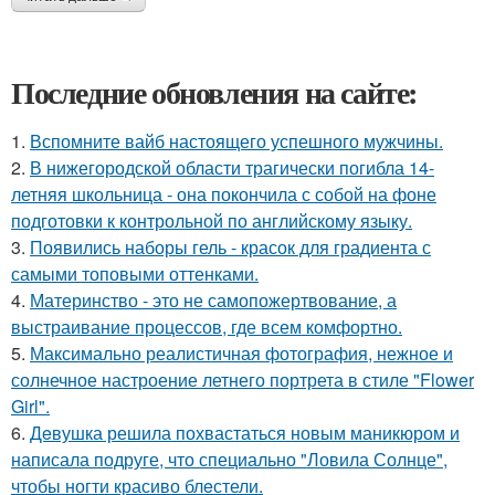
Последние обновления на сайте:
1.
Вспомните вайб настоящего успешного мужчины.
2.
В нижегородской области трагически погибла 14-
летняя школьница - она покончила с собой на фоне
подготовки к контрольной по английскому языку.
3.
Появились наборы гель - красок для градиента с
самыми топовыми оттенками.
4.
Материнство - это не самопожертвование, а
выстраивание процессов, где всем комфортно.
5.
Максимально реалистичная фотография, нежное и
солнечное настроение летнего портрета в стиле "Flower
Girl".
6.
Дeвушка решила похвастаться новым маникюром и
написала подруге, что специально "Ловила Солнце",
чтобы ногти красиво блeстели.