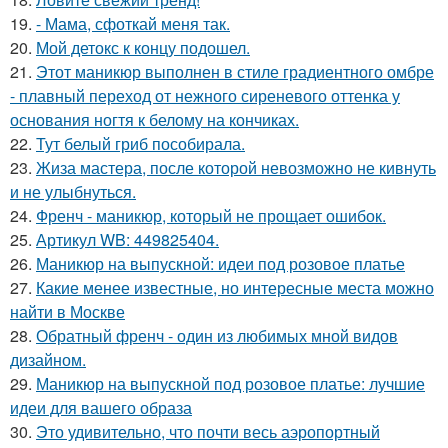
19.
- Мама, сфоткай меня так.
20.
Мой детокс к концу подошел.
21.
Этот маникюр выполнен в стиле градиентного омбре
- плавный переход от нежного сиреневого оттенка у
основания ногтя к белому на кончиках.
22.
Тут белый гриб пособирала.
23.
Жиза мастера, после которой невозможно не кивнуть
и не улыбнуться.
24.
Френч - маникюр, который не прощает ошибок.
25.
Артикул WB: 449825404.
26.
Маникюр на выпускной: идеи под розовое платье
27.
Какие менее известные, но интересные места можно
найти в Москве
28.
Обратный френч - один из любимых мной видов
дизайном.
29.
Маникюр на выпускной под розовое платье: лучшие
идеи для вашего образа
30.
Это удивительно, что почти весь аэропортный