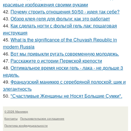
красивые изображения своими руками
42.
Почему строить отношения 50/50 - идея так себе?
43.
Обзор клея-геля для фольги: как это работает
44.
Как сделать ногти с фольгой гель лак: пошаговая
инструкция
45.
What is the significance of the Chuvash Republic in
modern Russia
46.
Вот мы привыкли ругать современную молодежь.
47.
Расскажите о истории Пермской крепости
48.
Оптимальное время носки гель - лака - не дольше 3
недель.
49.
Французский маникюр с серебряной полоской: шик и
элегантность
50.
"Счастливые Женщины не Носят Большие Сумки".
© 2026 Маникюр
Контакты
Пользовательское соглашение
Политика конфидециальности