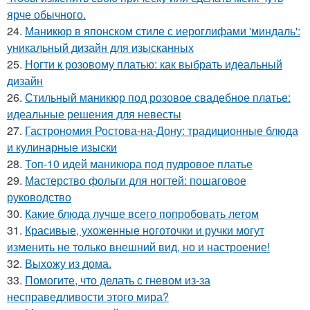
ярче обычного.
24.
Маникюр в японском стиле с иероглифами 'миндаль':
уникальный дизайн для изысканных
25.
Ногти к розовому платью: как выбрать идеальный
дизайн
26.
Стильный маникюр под розовое свадебное платье:
идеальные решения для невесты
27.
Гастрономия Ростова-на-Дону: традиционные блюда
и кулинарные изыски
28.
Топ-10 идей маникюра под пудровое платье
29.
Мастерство фольги для ногтей: пошаговое
руководство
30.
Какие блюда лучше всего попробовать летом
31.
Красивые, ухоженные ноготочки и ручки могут
изменить не только внешний вид, но и настроение!
32.
Выхожу из дома.
33.
Помогите, что делать с гневом из-за
несправедливости этого мира?