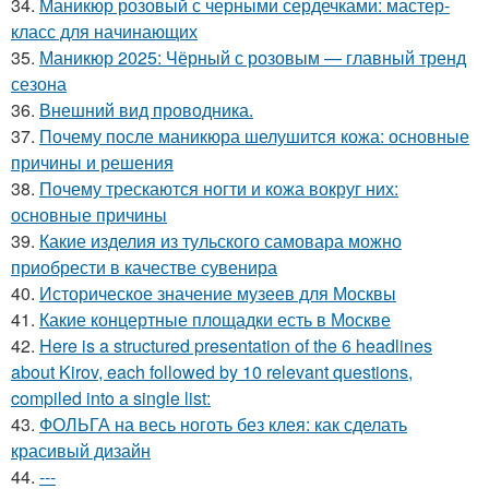
34.
Маникюр розовый с черными сердечками: мастер-
класс для начинающих
35.
Маникюр 2025: Чёрный с розовым — главный тренд
сезона
36.
Внешний вид проводника.
37.
Почему после маникюра шелушится кожа: основные
причины и решения
38.
Почему трескаются ногти и кожа вокруг них:
основные причины
39.
Какие изделия из тульского самовара можно
приобрести в качестве сувенира
40.
Историческое значение музеев для Москвы
41.
Какие концертные площадки есть в Москве
42.
Here is a structured presentation of the 6 headlines
about Kirov, each followed by 10 relevant questions,
compiled into a single list:
43.
ФОЛЬГА на весь ноготь без клея: как сделать
красивый дизайн
44.
---