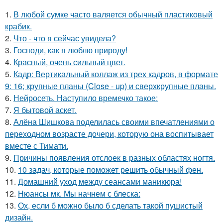
1.
В любой сумке часто валяется обычный пластиковый
крабик.
2.
Что - что я сейчас увидела?
3.
Господи, как я люблю природу!
4.
Красный, очень сильный цвет.
5.
Кадр: Вертикальный коллаж из трех кадров, в формате
9: 16; крупные планы (Close - up) и сверхкрупные планы.
6.
Нейросеть. Наступило времечко такое:
7.
Я бытовой аскет.
8.
Алёна Шишкова поделилась своими впечатлениями о
переходном возрасте дочери, которую она воспитывает
вместе с Тимати.
9.
Причины появления отслоек в разных областях ногтя.
10.
10 задач, которые поможет решить обычный фен.
11.
Домашний уход между сеансами маникюра!
12.
Нюансы мк. Мы начнем с блеска:
13.
Ох, если б можно было б сделать такой пушистый
дизайн.