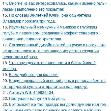
14.
Многие из вас интересовались, какими именно гель -
лаками выполнено это покрытие!
15.
По словам 38-летней Юлии, она с 32-летним
Владимир прожила три года.
16.
Изумительный жемчужный маникюр с глубоким
голубым переливом, создающий эффект северного
сияния или ледяного кристалла.
17.
Согласованный дизайн ногтей на руках и ногах - это
не просто прихоть, а настоящее искусство создания
целостного образа.
18.
Что хочу сделать по внешности в ближайшие 2
месяца:
19.
Всем доброго дня коллеги!
20.
В один прекрасный осенний день я решила сбежать
от городской суеты и отправиться на природу.
21.
Артикул WB: 449825404.
22.
Наступает/ наступил мой день.
23.
Вот бывает же так, правда: вы долго думали над тем,
чтобы изменить свою прическу или сделать мейк чуть