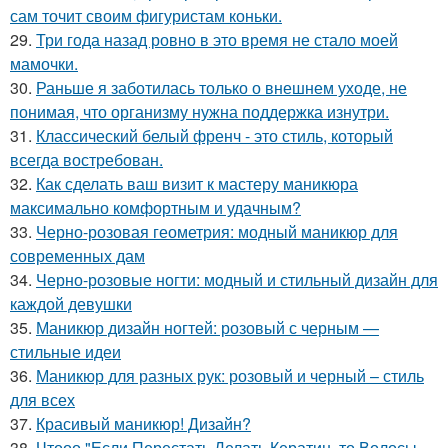
сам точит своим фигуристам коньки.
29.
Три года назад ровно в это время не стало моей
мамочки.
30.
Раньше я заботилась только о внешнем уходе, не
понимая, что организму нужна поддержка изнутри.
31.
Классический белый френч - это стиль, который
всегда востребован.
32.
Как сделать ваш визит к мастеру маникюра
максимально комфортным и удачным?
33.
Черно-розовая геометрия: модный маникюр для
современных дам
34.
Черно-розовые ногти: модный и стильный дизайн для
каждой девушки
35.
Маникюр дизайн ногтей: розовый с черным —
стильные идеи
36.
Маникюр для разных рук: розовый и черный – стиль
для всех
37.
Красивый маникюр! Дизайн?
38.
Чтооо "Если Перестать Делать Кератин, то Волосы