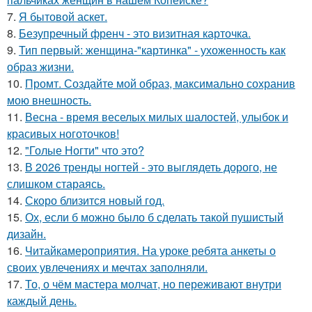
7.
Я бытовой аскет.
8.
Безупречный френч - это визитная карточка.
9.
Тип первый: женщина-"картинка" - ухоженность как
образ жизни.
10.
Промт. Создайте мой образ, максимально сохранив
мою внешность.
11.
Весна - время веселых милых шалостей, улыбок и
красивых ноготочков!
12.
"Голые Ногти" что это?
13.
В 2026 тренды ногтей - это выглядеть дорого, не
слишком стараясь.
14.
Скоро близится новый год.
15.
Ох, если б можно было б сделать такой пушистый
дизайн.
16.
Читайкамероприятия. На уроке ребята анкеты о
своих увлечениях и мечтах заполняли.
17.
То, о чём мастера молчат, но переживают внутри
каждый день.