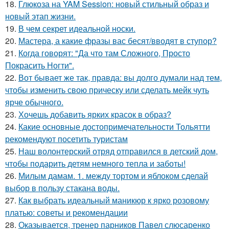
18.
Глюкоза на YAM Session: новый стильный образ и
новый этап жизни.
19.
В чем секрет идеальной носки.
20.
Мастера, а какие фразы вас бесят/вводят в ступор?
21.
Когда говорят: "Да что там Сложного, Просто
Покрасить Ногти".
22.
Вот бывает же так, правда: вы долго думали над тем,
чтобы изменить свою прическу или сделать мейк чуть
ярче обычного.
23.
Хочешь добавить ярких красок в образ?
24.
Какие основные достопримечательности Тольятти
рекомендуют посетить туристам
25.
Наш волонтерский отряд отправился в детский дом,
чтобы подарить детям немного тепла и заботы!
26.
Милым дамам. 1. между тортом и яблоком сделай
выбор в пользу стакана воды.
27.
Как выбрать идеальный маникюр к ярко розовому
платью: советы и рекомендации
28.
Оказывается, тренер парников Павел слюсаренко