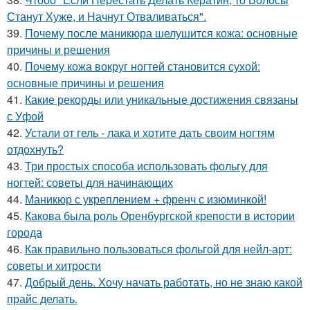
Станут Хуже, и Начнут Отваливаться".
39.
Почему после маникюра шелушится кожа: основные
причины и решения
40.
Почему кожа вокруг ногтей становится сухой:
основные причины и решения
41.
Какие рекорды или уникальные достижения связаны
с Уфой
42.
Устали от гель - лака и хотите дать своим ногтям
отдохнуть?
43.
Три простых способа использовать фольгу для
ногтей: советы для начинающих
44.
Маникюр с укреплением + френч с изюминкой!
45.
Какова была роль Оренбургской крепости в истории
города
46.
Как правильно пользоваться фольгой для нейл-арт:
советы и хитрости
47.
Добрый день. Хочу начать работать, но не знаю какой
прайс делать.