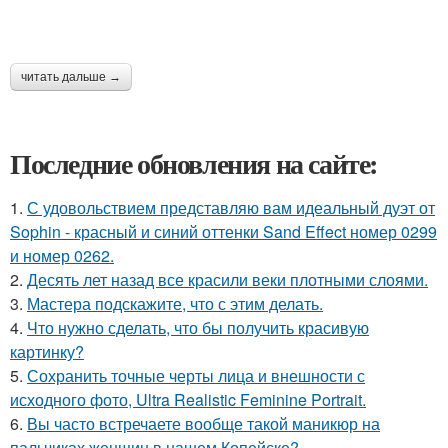
читать дальше →
Последние обновления на сайте:
1.
С удовольствием представляю вам идеальный дуэт от
Sophin - красный и синий оттенки Sand Effect номер 0299
и номер 0262.
2.
Десять лет назад все красили веки плотными слоями.
3.
Мастера подскажите, что с этим делать.
4.
Что нужно сделать, что бы получить красивую
картинку?
5.
Сохранить точные черты лица и внешности с
исходного фото, Ultra Realistic Feminine Portrait.
6.
Вы часто встречаете вообще такой маникюр на
пальчиках женщин в нашем Копейске?