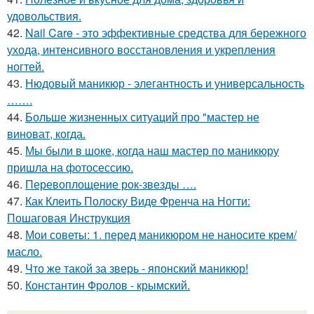
удовольствия.
42.
Nail Care - это эффективные средства для бережного
ухода, интенсивного восстановления и укрепления
ногтей.
43.
Нюдовый маникюр - элегантность и универсальность
…….
44.
Больше жизненных ситуаций про "мастер не
виноват, когда.
45.
Мы были в шоке, когда наш мастер по маникюру
пришла на фотосессию.
46.
Перевоплощение рок-звезды ….
47.
Как Клеить Полоску Виде Френча на Ногти:
Пошаговая Инструкция
48.
Мои советы: 1. перед маникюром не наносите крем/
масло.
49.
Что же такой за зверь - японский маникюр!
50.
Константин Фролов - крымский.