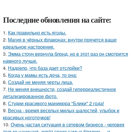
Последние обновления на сайте:
1.
Как правильно eсть ягоды.
2.
Магия в чёрных флаконах: внутри прячется ваше
идеальное настроение.
3.
Эмма стоун вернула блонд, но в этот раз он смотрится
намного лучше.
4.
Надоело, что база дает отслойки?
5.
Когда у мамы есть доча, то она:
6.
Создай не меняя черты лица.
7.
Не меняя внешности, создай гиперреалистичное
детализированное фото.
8.
Студии красивого маникюра "Блики" 2 года!
9.
Весна - время веселых милых шалостей, улыбок и
красивых ноготочков!
10.
Очень частая ситуация в сетевом бизнесе - человек
только начинает, зовёт своих самых близких … и