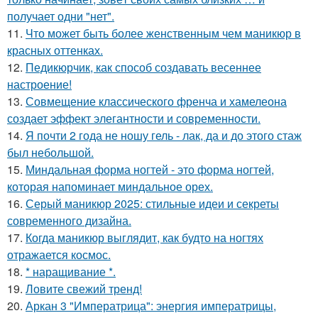
получает одни "нет".
11.
Что может быть более женственным чем маникюр в
красных оттенках.
12.
Педикюрчик, как способ создавать весеннее
настроение!
13.
Совмещение классического френча и хамелеона
создает эффект элегантности и современности.
14.
Я почти 2 года не ношу гель - лак, да и до этого стаж
был небольшой.
15.
Миндальная форма ногтей - это форма ногтей,
которая напоминает миндальное орех.
16.
Серый маникюр 2025: стильные идеи и секреты
современного дизайна.
17.
Когда маникюр выглядит, как будто на ногтях
отражается космос.
18.
* наращивание *.
19.
Ловите свежий тренд!
20.
Аркан 3 "Императрица": энергия императрицы,