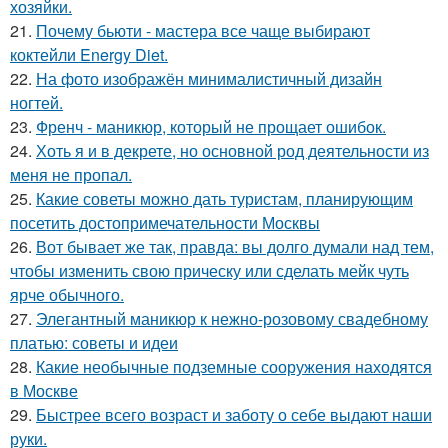
хозяйки.
21.
Почему бьюти - мастера все чаще выбирают
коктейли Energy Diet.
22.
На фото изображён минималистичный дизайн
ногтей.
23.
Френч - маникюр, который не прощает ошибок.
24.
Хоть я и в декрете, но основной род деятельности из
меня не пропал.
25.
Какие советы можно дать туристам, планирующим
посетить достопримечательности Москвы
26.
Вот бывает же так, правда: вы долго думали над тем,
чтобы изменить свою прическу или сделать мейк чуть
ярче обычного.
27.
Элегантный маникюр к нежно-розовому свадебному
платью: советы и идеи
28.
Какие необычные подземные сооружения находятся
в Москве
29.
Быстрее всего возраст и заботу о себе выдают наши
руки.