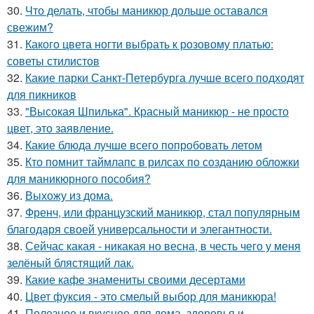
30.
Что делать, чтобы маникюр дольше оставался
свежим?
31.
Какого цвета ногти выбрать к розовому платью:
советы стилистов
32.
Какие парки Санкт-Петербурга лучше всего подходят
для пикников
33.
"Высокая Шпилька". Красный маникюр - не просто
цвет, это заявление.
34.
Какие блюда лучше всего попробовать летом
35.
Кто помнит таймлапс в рилсах по созданию обложки
для маникюрного пособия?
36.
Выхожу из дома.
37.
Френч, или французский маникюр, стал популярным
благодаря своей универсальности и элегантности.
38.
Сейчас какая - никакая но весна, в честь чего у меня
зелёный блястящий лак.
39.
Какие кафе знамениты своими десертами
40.
Цвет фуксия - это смелый выбор для маникюра!
41.
Полезное и вкусное для дома, здоровья и