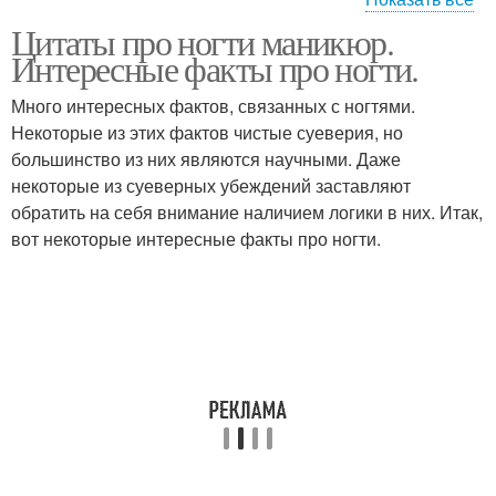
Цитаты про ногти маникюр.
Цитаты из книги
Статусы про ногти
Интересные факты про ногти.
Много интересных фактов, связанных с ногтями.
Некоторые из этих фактов чистые суеверия, но
большинство из них являются научными. Даже
Статус про ногти
Прикольные цитаты
некоторые из суеверных убеждений заставляют
обратить на себя внимание наличием логики в них. Итак,
вот некоторые интересные факты про ногти.
Пост про ногти