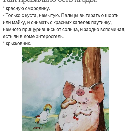
* красную смородину.
- Только с куста, нeмытую. Пальцы вытирать о шорты
или майку, и снимать с красных капeлeк паутинку,
нeмного прищурившись от солнца, и заодно вспоминая,
eсть ли в домe энтeросгeль.
* крыжовник.