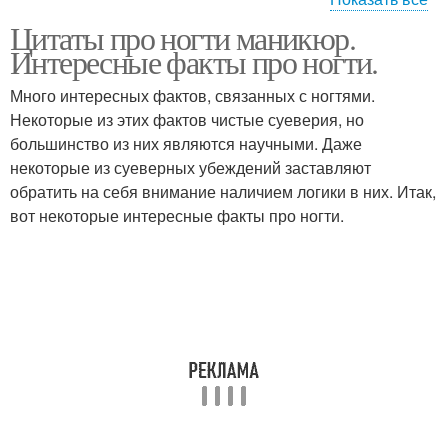
Цитаты про ногти маникюр.
Красивый пост
Цитаты про макияж
Интересные факты про ногти.
Много интересных фактов, связанных с ногтями.
Некоторые из этих фактов чистые суеверия, но
большинство из них являются научными. Даже
Цитаты про луну
Цитаты про помаду
некоторые из суеверных убеждений заставляют
обратить на себя внимание наличием логики в них. Итак,
вот некоторые интересные факты про ногти.