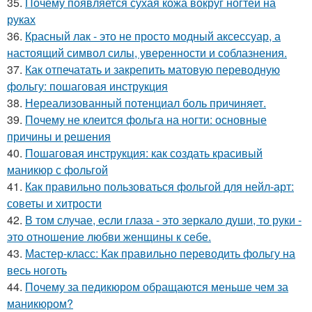
35.
Почему появляется сухая кожа вокруг ногтей на
руках
36.
Красный лак - это не просто модный аксессуар, а
настоящий символ силы, уверенности и соблазнения.
37.
Как отпечатать и закрепить матовую переводную
фольгу: пошаговая инструкция
38.
Нереализованный потенциал боль причиняет.
39.
Почему не клеится фольга на ногти: основные
причины и решения
40.
Пошаговая инструкция: как создать красивый
маникюр с фольгой
41.
Как правильно пользоваться фольгой для нейл-арт:
советы и хитрости
42.
В том случае, если глаза - это зеркало души, то руки -
это отношение любви женщины к себе.
43.
Мастер-класс: Как правильно переводить фольгу на
весь ноготь
44.
Почему за педикюром обращаются меньше чем за
маникюром?