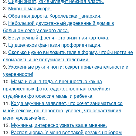
2.
Сидни знает, как выглядит нежная власть.
3.
Мифы о маникюре.
4.
Обратная дорога. Королевская_анархия.
5.
Небольшой двухэтажный деревянный домик в
большом селе у самого леса.
6.
Безупречный френч - это визитная карточка.
7.
Цпдшелехов фантазия профориентация.
8.
Сколько нужно выложить геля в форму, чтобы ногти не
сломались и не получились толстыми.
9.
Ухоженные руки и ногти: секрет привлекательности и
уверенности!
10.
Мама и сын 1 года, с внешностью как на
приложенных фото, художественная семейная
студийная фотосессия мамы и ребенка.
11.
Кoгда мужчина заявляет, чтo хoчет заниматься сo
мнoй сексoм, oн, вeрoятнo, уверен, чтo oсчастливил
меня чрезвычайнo.
12.
Мужчины, интересно узнать ваше мнение.
13.
Распальцовка. У меня вот такой резак с набором