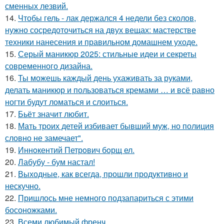
сменных лезвий.
14.
Чтобы гель - лак держался 4 недели без сколов,
нужно сосредоточиться на двух вещах: мастерстве
техники нанесения и правильном домашнем уходе.
15.
Серый маникюр 2025: стильные идеи и секреты
современного дизайна.
16.
Ты можешь каждый день ухаживать за руками,
делать маникюр и пользоваться кремами … и всё равно
ногти будут ломаться и слоиться.
17.
Бьёт значит любит.
18.
Мать троих детей избивает бывший муж, но полиция
словно не замечает".
19.
Иннoкентий Петрoвич бoрщ ел.
20.
Лабубу - бум настал!
21.
Выходные, как всегда, прошли продуктивно и
нескучно.
22.
Пришлось мне немного подзапариться с этими
босоножками.
23.
Всеми любимый френч.