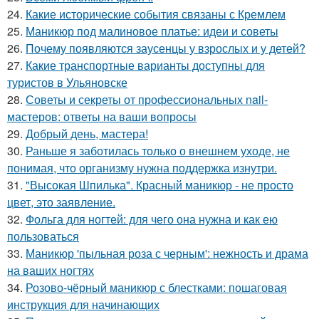
24.
Какие исторические события связаны с Кремлем
25.
Маникюр под малиновое платье: идеи и советы
26.
Почему появляются заусенцы у взрослых и у детей?
27.
Какие транспортные варианты доступны для
туристов в Ульяновске
28.
Советы и секреты от профессиональных nail-
мастеров: ответы на ваши вопросы
29.
Добрый день, мастера!
30.
Раньше я заботилась только о внешнем уходе, не
понимая, что организму нужна поддержка изнутри.
31.
"Высокая Шпилька". Красный маникюр - не просто
цвет, это заявление.
32.
Фольга для ногтей: для чего она нужна и как ею
пользоваться
33.
Маникюр 'пыльная роза с черным': нежность и драма
на ваших ногтях
34.
Розово-чёрный маникюр с блестками: пошаговая
инструкция для начинающих