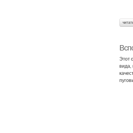
читат
Всп
Этот 
вида,
качес
пугов