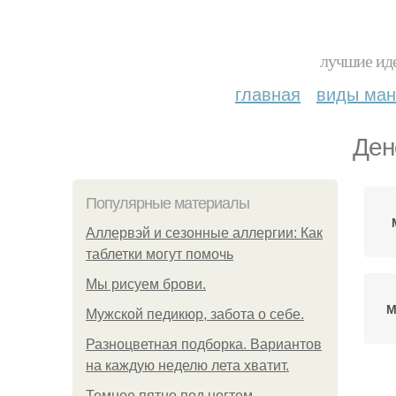
лучшие иде
главная
виды ма
Ден
Популярные материалы
Аллервэй и сезонные аллергии: Как
таблетки могут помочь
Мы рисуем брови.
М
Мужской педикюр, забота о себе.
Разноцветная подборка. Вариантов
на каждую неделю лета хватит.
Темное пятно под ногтем.