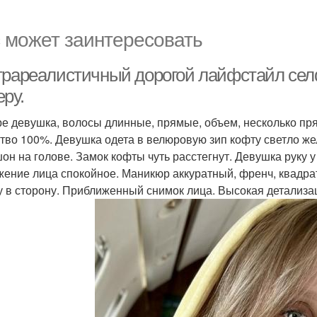
 может заинтересовать
трареалистичный дорогой лайфстайл се
ру.
ре девушка, волосы длинные, прямые, объем, несколько пря
тво 100%. Девушка одета в велюровую зип кофту светло жел
он на голове. Замок кофты чуть расстегнут. Девушка руку у
ение лица спокойное. Маникюр аккуратный, френч, квадра
у в сторону. Приближенный снимок лица. Высокая детализа