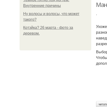
Ман
Внутренние причины
.
Ну волосы и волосы, что может
такого?
Ухоже
Котэйка? 26 марта - фото за
разно
деревом.
навед
разре
Выбор
Чтобы
допол
читат