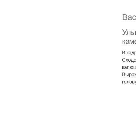
Вас
Уль
каме
В кад
Сходс
капюш
Выраж
голов