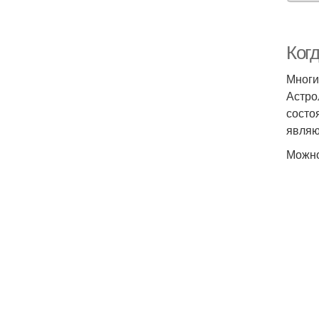
Когд
Многи
Астро
состо
являю
Можно