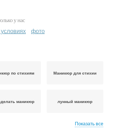
олько у нас
 условиях
фото
икюр по стихиям
Маникюр для стихии
сделать маникюр
лунный маникюр
Показать все
Маникюр по лунному
маникюр дома