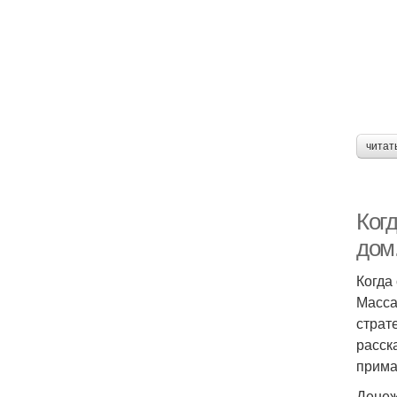
читат
Когд
дом
Когда
Масса
страт
расск
прима
Денеж