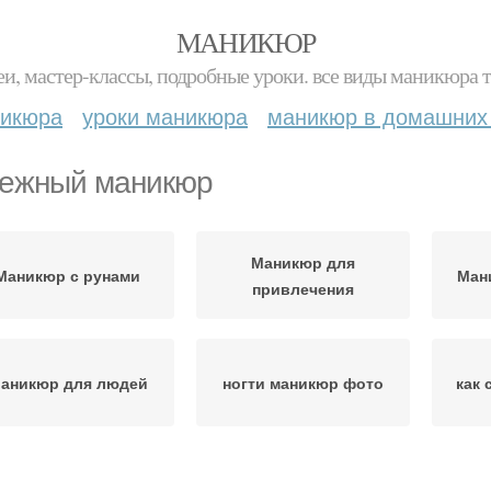
МАНИКЮР
и, мастер-классы, подробные уроки. все виды маникюра т
никюра
уроки маникюра
маникюр в домашних
ежный маникюр
Маникюр для
Маникюр с рунами
Ман
привлечения
аникюр для людей
ногти маникюр фото
как 
красный маникюр
красивый маникюр