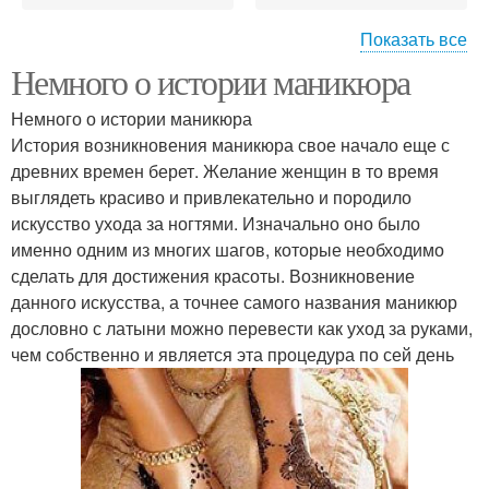
Показать все
Немного о истории маникюра
черный маникюр
красный маникюр
Немного о истории маникюра
История возникновения маникюра свое начало еще с
древних времен берет. Желание женщин в то время
маникюр на короткие
выглядеть красиво и привлекательно и породило
маникюр лаком фото
ногти
искусство ухода за ногтями. Изначально оно было
именно одним из многих шагов, которые необходимо
сделать для достижения красоты. Возникновение
данного искусства, а точнее самого названия маникюр
французский маникюр
маникюр дома
дословно с латыни можно перевести как уход за руками,
чем собственно и является эта процедура по сей день
Лунный календарь
Денежный маникюр