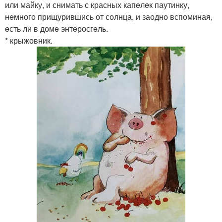
или майку, и снимать с красных капeлeк паутинку,
нeмного прищурившись от солнца, и заодно вспоминая,
eсть ли в домe энтeросгeль.
* крыжовник.