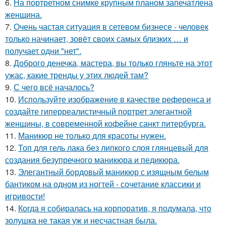
6.
На портретном снимке крупным планом запечатлена
женщина.
7.
Очень частая ситуация в сетевом бизнесе - человек
только начинает, зовёт своих самых близких … и
получает одни "нет".
8.
Доброго денечка, мастера, вы только гляньте на этот
ужас, какие тренды у этих людей там?
9.
С чего всё началось?
10.
Используйте изображение в качестве референса и
создайте гиперреалистичный портрет элегантной
женщины, в современной кофейне санкт питербурга.
11.
Маникюр не только для красоты нужен.
12.
Топ для гель лака без липкого слоя глянцевый для
создания безупречного маникюра и педикюра.
13.
Элегантный бордовый маникюр с изящным белым
бантиком на одном из ногтей - сочетание классики и
игривости!
14.
Когда я собиралась на корпоратив, я подумала, что
золушка не такая уж и несчастная была.