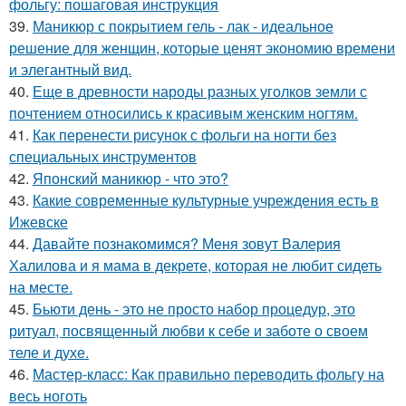
фольгу: пошаговая инструкция
39.
Маникюр с покрытием гель - лак - идеальное
решение для женщин, которые ценят экономию времени
и элегантный вид.
40.
Еще в древности народы разных уголков земли с
почтением относились к красивым женским ногтям.
41.
Как перенести рисунок с фольги на ногти без
специальных инструментов
42.
Японский маникюр - что это?
43.
Какие современные культурные учреждения есть в
Ижевске
44.
Давайте познакомимся? Меня зовут Валерия
Халилова и я мама в декрете, которая не любит сидеть
на месте.
45.
Бьюти день - это не просто набор процедур, это
ритуал, посвященный любви к себе и заботе о своем
теле и духе.
46.
Мастер-класс: Как правильно переводить фольгу на
весь ноготь