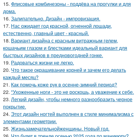
15.
Флисовые комбинезоны - поддёва на прогулки и для
дома.
16.
Залипательно. Дизайн - импровизация.
17.
Нас ожидает год красной, огненной лошади,
естественно, главный цвет - красный.
18.
Вариант дизайна с красным витражным гелем,
кошачьим глазом и блестками идеальный вариант для
быстрых дизайнов в предновогодней гонке.
19.
Радоваться жизни не легко.
20.
Что такое окрашивание корней и зачем его делать
каждый месяц?
21.
Как помочь коже рук в осенне-зимний период?
22.
"Ухоженные ноги - это не роскошь, а уважение к себе.
23.
Легкий дизайн, чтобы немного разнообразить черное
покрытие.
24.
Этот дизайн ногтей выполнен в стиле минимализма с
элементами геометрии.
25.
Жизньзамечательнойженщины. Новый год.
26.
Что будет в тренде осенью 2025 года по маникюру?