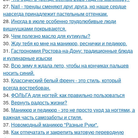
27.
Nail - тренды сменяют друг друга, но наше сердце
навсегда принадлежит пастельным оттенкам.
28.
Иногда в июле особенно трудолюбивые люди
вишнушками покрываются.
29.
Чем полезно масло для кутикулы?
30.
Жду тебя ко мне на маникюр, реснички и педикюр.
31.
Гастрономия Ростова-на-Дону: традиционные блюда
и кулинарные изыски
32.
Всю зиму я ждала лето, чтобы на кончиках пальцев
носить синий.
33.
Классический белый френч - это стиль, который
всегда востребован.
34.
ФОЛЬГА для ногтей: как правильно пользоваться
35.
Вернуть радость жизни?
36.
Маникюр и педикюр - это не просто уход за ногтями, а
важная часть самозаботы и стиля.
37.
Новомодный маникюр "Разные Руки".
38.
Как отпечатать и закрепить матовую переводную