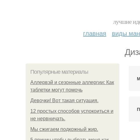
лучшие иде
главная
виды ма
Диз
Популярные материалы
М
Аллервэй и сезонные аллергии: Как
таблетки могут помочь
Девочки! Вот такая ситуация.
П
12 простых способов успокоиться и
не нервничать.
Мы сжигаем подкожный жир.
5 причин чтобы выбрать меня как