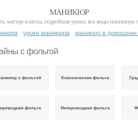
МАНИКЮР
и, мастер-классы, подробные уроки. все виды маникюра т
никюра
уроки маникюра
маникюр в домашних
айны с фольгой
аникюр с фольгой
Классическая фольга
Гра
ереводная фольга
Непереводная фольга
Ф
Фольги на ногти