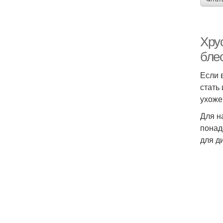
Хру
бле
Если 
стать
ухоже
Для н
понад
для д