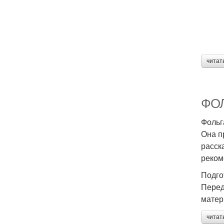
читат
ФОЛЬ
Фольг
Она п
расск
реком
Подго
Перед
матер
читат