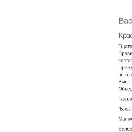
Вас
Кра
Тщате
Прави
светла
Прежд
высых
Вмест
Объед
Так в
“Блес
Маник
Более