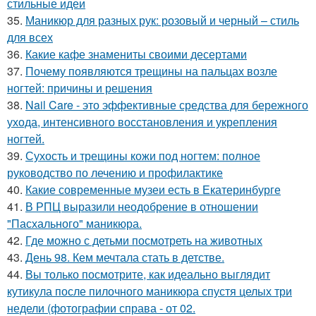
стильные идеи
35.
Маникюр для разных рук: розовый и черный – стиль
для всех
36.
Какие кафе знамениты своими десертами
37.
Почему появляются трещины на пальцах возле
ногтей: причины и решения
38.
Nail Care - это эффективные средства для бережного
ухода, интенсивного восстановления и укрепления
ногтей.
39.
Сухость и трещины кожи под ногтем: полное
руководство по лечению и профилактике
40.
Какие современные музеи есть в Екатеринбурге
41.
В РПЦ выразили неодобрение в отношении
"Пасхального" маникюра.
42.
Где можно с детьми посмотреть на животных
43.
День 98. Кем мечтала стать в детстве.
44.
Вы только посмотрите, как идеально выглядит
кутикула после пилочного маникюра спустя целых три
недели (фотографии справа - от 02.