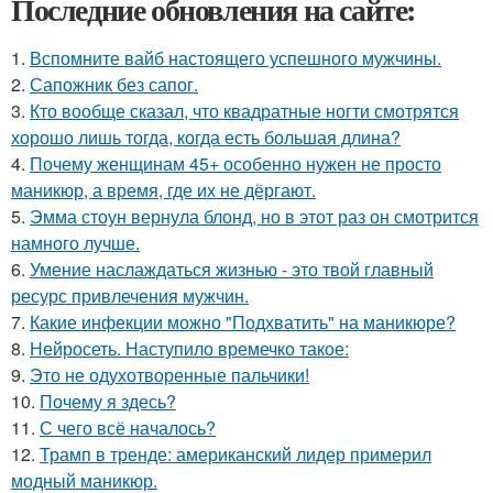
Последние обновления на сайте:
1.
Вспомните вайб настоящего успешного мужчины.
2.
Сапожник без сапог.
3.
Кто вообще сказал, что квадратные ногти смотрятся
хорошо лишь тогда, когда есть большая длина?
4.
Почему женщинам 45+ особенно нужен не просто
маникюр, а время, где их не дёргают.
5.
Эмма стоун вернула блонд, но в этот раз он смотрится
намного лучше.
6.
Умение наслаждаться жизнью - это твой главный
ресурс привлечения мужчин.
7.
Какие инфекции можно "Подхватить" на маникюре?
8.
Нейросеть. Наступило времечко такое:
9.
Это не одухотворенные пальчики!
10.
Почему я здесь?
11.
С чего всё началось?
12.
Трамп в тренде: американский лидер примерил
модный маникюр.