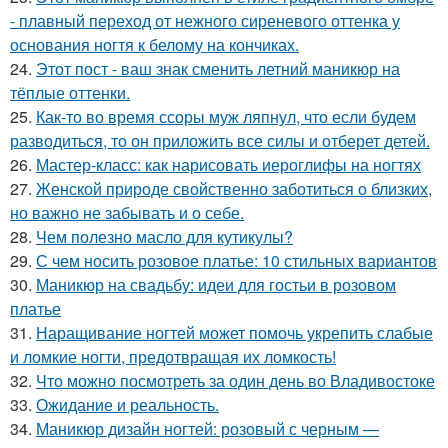
- плавный переход от нежного сиреневого оттенка у
основания ногтя к белому на кончиках.
24.
Этот пост - ваш знак сменить летний маникюр на
тёплые оттенки.
25.
Как-то во время ссоры муж ляпнул, что если будем
разводиться, то он приложить все силы и отберет детей.
26.
Мастер-класс: как нарисовать иероглифы на ногтях
27.
Женской природе свойственно заботиться о близких,
но важно не забывать и о себе.
28.
Чем полезно масло для кутикулы?
29.
С чем носить розовое платье: 10 стильных вариантов
30.
Маникюр на свадьбу: идеи для гостьи в розовом
платье
31.
Наращивание ногтей может помочь укрепить слабые
и ломкие ногти, предотвращая их ломкость!
32.
Что можно посмотреть за один день во Владивостоке
33.
Ожидание и реальность.
34.
Маникюр дизайн ногтей: розовый с черным —