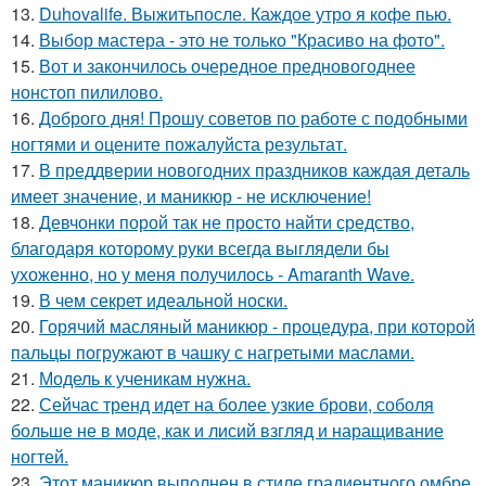
13.
Duhovalife. Выжитьпосле. Каждое утро я кофе пью.
14.
Выбор мастера - это не только "Красиво на фото".
15.
Вот и закончилось очередное предновогоднее
нонстоп пилилово.
16.
Доброго дня! Прошу советов по работе с подобными
ногтями и оцените пожалуйста результат.
17.
В преддверии новогодних праздников каждая деталь
имеет значение, и маникюр - не исключение!
18.
Девчонки порой так не просто найти средство,
благодаря которому руки всегда выглядели бы
ухоженно, но у меня получилось - Amaranth Wave.
19.
В чем секрет идеальной носки.
20.
Горячий масляный маникюр - процедура, при которой
пальцы погружают в чашку с нагретыми маслами.
21.
Модель к ученикам нужна.
22.
Сейчас тренд идет на более узкие брови, соболя
больше не в моде, как и лисий взгляд и наращивание
ногтей.
23.
Этот маникюр выполнен в стиле градиентного омбре