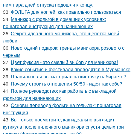
ним пара дней отпуска подошли к концу.
33.
ФОЛЬГА для ногтей: как правильно пользоваться
34.
Маникюр с фольгой в домашних условиях:
пошаговая инструкция для начинающих
35.
Секрет идеального маникюра, это щепотка моей
любви.
36.
Новогодний подарок: тренды маникюра розового с
черным
37.
Цвет фуксия - это смелый выбор для маникюра!
38.
Какие события и фестивали проводятся в Мурманске
39.
Правильно ли вы материал на кисточку набираете?
40.
Почему строить отношения 50/50 - идея так себе?
41.
Полное руководство: как работать с выкладной
фольгой для начинающих
42.
Основы перевода фольги на гель-лак: пошаговая
инструкция
43.
Вы только посмотрите, как идеально выглядит
кутикула после пилочного маникюра спустя целых три
недели (фотографии справа - от 02.