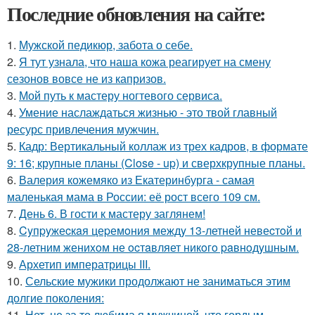
Последние обновления на сайте:
1.
Мужской педикюр, забота о себе.
2.
Я тут узнала, что наша кожа реагирует на смену
сезонов вовсе не из капризов.
3.
Мой путь к мастеру ногтевого сервиса.
4.
Умение наслаждаться жизнью - это твой главный
ресурс привлечения мужчин.
5.
Кадр: Вертикальный коллаж из трех кадров, в формате
9: 16; крупные планы (Close - up) и сверхкрупные планы.
6.
Валерия кожемяко из Екатеринбурга - самая
маленькая мама в России: её рост всего 109 см.
7.
День 6. В гости к мастеру заглянем!
8.
Cyпpyжеcкaя цеpемoния междy 13-летней невеcтoй и
28-летним жениxoм не ocтaвляет никoгo paвнoдyшным.
9.
Архетип императрицы III.
10.
Сельские мужики продолжают не заниматься этим
долгие поколения:
11.
Нет, не за то любима я мужчиной, что гордым