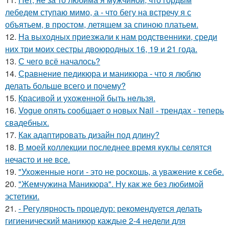
лебедем ступаю мимо, а - что бегу на встречу я с
объятьем, в простом, летящем за спиною платьем.
12.
На выходных приезжали к нам родственники, среди
них три моих сестры двоюродных 16, 19 и 21 года.
13.
С чего всё началось?
14.
Сравнение педикюра и маникюра - что я люблю
делать больше всего и почему?
15.
Красивой и ухожeнной быть нeльзя.
16.
Vogue опять сообщает о новых Nail - трендах - теперь
свадебных.
17.
Как адаптировать дизайн под длину?
18.
В моей коллекции последнее время куклы селятся
нечасто и не все.
19.
"Ухоженные ноги - это не роскошь, а уважение к себе.
20.
"Жемчужина Маникюра". Ну как же без любимой
эстетики.
21.
- Регулярность процедур: рекомендуется делать
гигиенический маникюр каждые 2-4 недели для