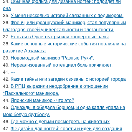
34.
Обычная фольга для дизайна ногтей: подойдет ли
она
35.
У меня несколько историй связанных с педикюром.
36.
Френч, или французский маникюр, стал популярным
благодаря своей универсальности и элегантности.
37.
Есть ли в Орле театры или концертные залы
38.
Какие основные исторические события повлияли на
развитие Арзамаса
39.
Новомодный маникюр "Разные Руки".
40.
Нереализованный потенциал боль причиняет.
41.
---
42.
Какие тайны или загадки связаны с историей города
43.
В РПЦ выразили неодобрение в отношении
"Пасхального" маникюра.
44.
Японский маникюр - что это?
45.
Однажды я обедала борщом, и одна капля упала на
мою белую футболку.
46.
Где можно с детьми посмотреть на животных
47.
3D дизайн для ногтей: советы и идеи для создания