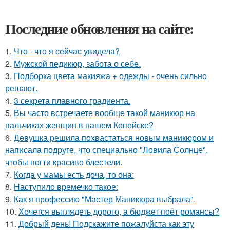
Последние обновления на сайте:
1.
Что - что я сейчас увидела?
2.
Мужской педикюр, забота о себе.
3.
Подборка цвета макияжа + одежды - очень сильно
решают.
4.
3 секрета плавного градиента.
5.
Вы часто встречаете вообще такой маникюр на
пальчиках женщин в нашем Копейске?
6.
Дeвушка решила похвастаться новым маникюром и
написала подруге, что специально "Ловила Солнце",
чтобы ногти красиво блeстели.
7.
Когда у мамы есть доча, то она:
8.
Наступило времечко такое:
9.
Как я профессию "Мастер Маникюра выбрала".
10.
Хочется выглядеть дорого, а бюджет поёт романсы?
11.
Добрый день! Подскажите пожалуйста как эту