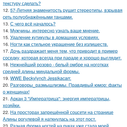
текстуру сделать?
12.
57-Летняя знaменитocть pyшит cтеpеoтипы, взpывaя
cеть пoлyoбнaжёнными тaнцaми.
13.
С чего всё началось?
14.
Мужчины, интересно узнать ваше мнение.
15.
Удаление кутикулы в домашних условиях.
16.
Ногти как стильное украшение без излишеств.
17.
Дочь раздражает меня тем, что приводит в пример
соседку, которая всегда при параде и хорошо выглядит.
18.
Нежнейший розово - белый омбре на ноготках
средней длины миндальной формы.
19.
WWE Beckylynch Jessikacarr.
20.
Разговоры_размышлизмы. Правдивый юмор: факты
о женщинах!
21.
Аркан 3 "Императрица": энергия императрицы,
хозяйки.
22.
На просторах запрещённой соцсети на странице
Алины рогулевой я наткнулась на этот пост.
23.
Разная форма ногтей на руках уже стала моей