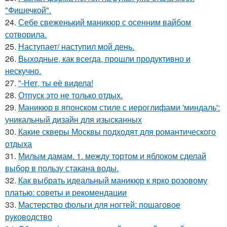
"Фишечкой".
24.
Себе свеженький маникюр с осенним вайбом
сотворила.
25.
Наступает/ наступил мой день.
26.
Выходные, как всегда, прошли продуктивно и
нескучно.
27.
"-Нет, ты её видела!
28.
Отпуск это не только отдых.
29.
Маникюр в японском стиле с иероглифами 'миндаль':
уникальный дизайн для изысканных
30.
Какие скверы Москвы подходят для романтического
отдыха
31.
Милым дамам. 1. между тортом и яблоком сделай
выбор в пользу стакана воды.
32.
Как выбрать идеальный маникюр к ярко розовому
платью: советы и рекомендации
33.
Мастерство фольги для ногтей: пошаговое
руководство