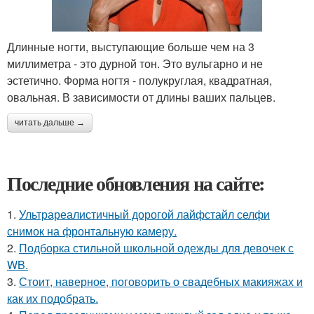
Длинные ногти, выступающие больше чем на 3
миллиметра - это дурной тон. Это вульгарно и не
эстетично. Форма ногтя - полукруглая, квадратная,
овальная. В зависимости от длины ваших пальцев.
читать дальше →
Последние обновления на сайте:
1.
Ультрареалистичный дорогой лайфстайл селфи
снимок на фронтальную камеру.
2.
Подборка стильной школьной одежды для девочек с
WB.
3.
Стоит, наверное, поговорить о свадебных макияжах и
как их подобрать.