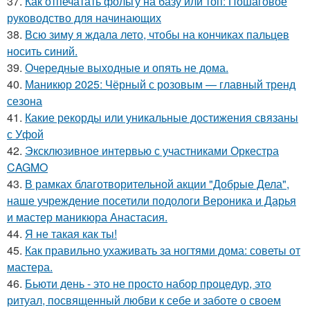
37.
Как отпечатать фольгу на базу или топ: Пошаговое
руководство для начинающих
38.
Всю зиму я ждала лето, чтобы на кончиках пальцев
носить синий.
39.
Очередные выходные и опять не дома.
40.
Маникюр 2025: Чёрный с розовым — главный тренд
сезона
41.
Какие рекорды или уникальные достижения связаны
с Уфой
42.
Эксклюзивное интервью с участниками Оркестра
CAGMO
43.
В рамках благотворительной акции "Добрые Дела",
наше учреждение посетили подологи Вероника и Дарья
и мастер маникюра Анастасия.
44.
Я не такая как ты!
45.
Как правильно ухаживать за ногтями дома: советы от
мастера.
46.
Бьюти день - это не просто набор процедур, это
ритуал, посвященный любви к себе и заботе о своем