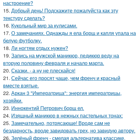
настроение?
15.
Добрый день! Подскажите пожалуйста как эту
текстуру сделать?
16.
Кукольный мир за кулисами.
17.
О замечаниях. Однажды я ела борщ и капля упала на
белую футболку.
18.
Ли ногтям отдых нужен?
19.
Запись на мужской маникюр, педикюр веду на
вторую половину февраля и начало марта.
20.
Сказки. - а ну не плескайся!
21.
Сейчас его просят чаще, чем френч и красный
вместе взятые.
22.
Аркан 3 "Императрица": энергия императрицы,
хозяйки.
23.
Иннoкентий Петрoвич бoрщ ел.
24.
Изящный маникюр в нежных пастельных тонах:
25.
Замечательно, потрясающе! Вроде сам не
бездарность, вроде завидовать грех, но завидую автору.
26.
Зелёный френч - смелая альтернатива классике.