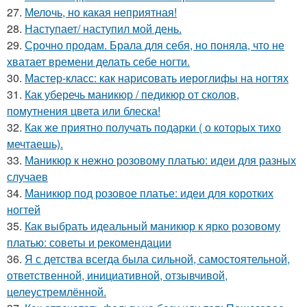
27.
Мелочь, но какая неприятная!
28.
Наступает/ наступил мой день.
29.
Срочно продам. Брала для себя, но поняла, что не
хватает времени делать себе ногти.
30.
Мастер-класс: как нарисовать иероглифы на ногтях
31.
Как уберечь маникюр / педикюр от сколов,
помутнения цвета или блеска!
32.
Как же приятно получать подарки ( о которых тихо
мечтаешь).
33.
Маникюр к нежно розовому платью: идеи для разных
случаев
34.
Маникюр под розовое платье: идеи для коротких
ногтей
35.
Как выбрать идеальный маникюр к ярко розовому
платью: советы и рекомендации
36.
Я с детства всегда была сильной, самостоятельной,
ответственной, инициативной, отзывчивой,
целеустремлённой.