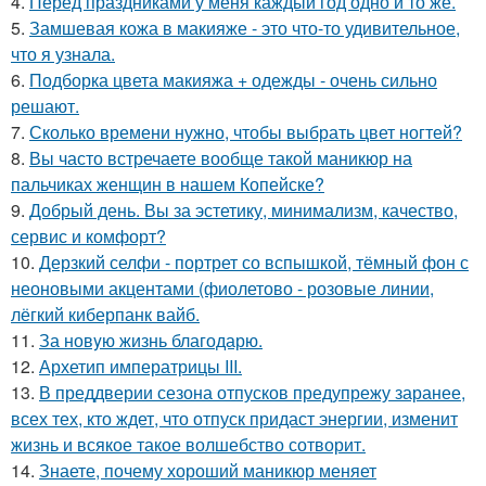
4.
Перед праздниками у меня каждый год одно и то же.
5.
Замшевая кожа в макияже - это что-то удивительное,
что я узнала.
6.
Подборка цвета макияжа + одежды - очень сильно
решают.
7.
Сколько времени нужно, чтобы выбрать цвет ногтей?
8.
Вы часто встречаете вообще такой маникюр на
пальчиках женщин в нашем Копейске?
9.
Добрый день. Вы за эстетику, минимализм, качество,
сервис и комфорт?
10.
Дерзкий селфи - портрет со вспышкой, тёмный фон с
неоновыми акцентами (фиолетово - розовые линии,
лёгкий киберпанк вайб.
11.
За новyю жизнь благодарю.
12.
Архетип императрицы III.
13.
В преддверии сезона отпусков предупрежу заранее,
всех тех, кто ждет, что отпуск придаст энергии, изменит
жизнь и всякое такое волшебство сотворит.
14.
Знаете, почему хороший маникюр меняет