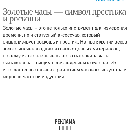
Золотые часы — символ престижа
Образа с платьем
Образа с кроссовками
и роскоши
Золотые часы – это не только инструмент для измерения
времени, но и статусный аксессуар, который
символизирует роскошь и престиж. На протяжении веков
Образа с юбкой
Элегантная женщина
золото является одним из самых ценных материалов,
поэтому изготовленные из этого материала часы
считаются настоящим произведением искусства. Их
история тесно связана с развитием часового искусства и
Образа для истинной
Элегантные женщины
мировой часовой индустрии.
женщины
Элегантные манеры
Элегантная девушка