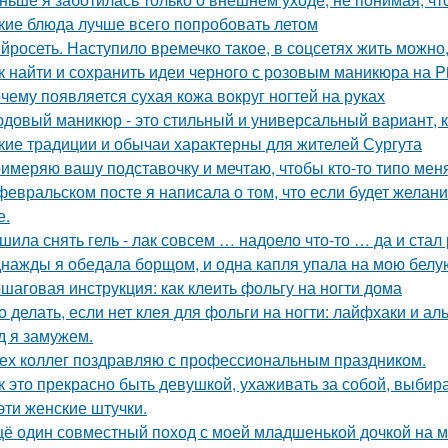
кие блюда лучше всего попробовать летом
йросеть. Наступило времечко такое, в соцсетях жить можно,
к найти и сохранить идеи черного с розовым маникюра на Pi
чему появляется сухая кожа вокруг ногтей на руках
довый маникюр - это стильный и универсальный вариант, к
кие традиции и обычаи характерны для жителей Сургута
имеряю вашу подставочку и мечтаю, чтобы кто-то типо мен
февральском посте я написала о том, что если будет желани
е.
шила снять гель - лак совсем … надоело что-то … да и ста
нажды я обедала борщом, и одна капля упала на мою белу
шаговая инструкция: как клеить фольгу на ногти дома
о делать, если нет клея для фольги на ногти: лайфхаки и а
д я замужем.
ех коллег поздравляю с профессиональным праздником.
к это прекрасно быть девушкой, ухаживать за собой, выбир
 эти женские штучки.
ё один совместный поход с моей младшенькой дочкой на м