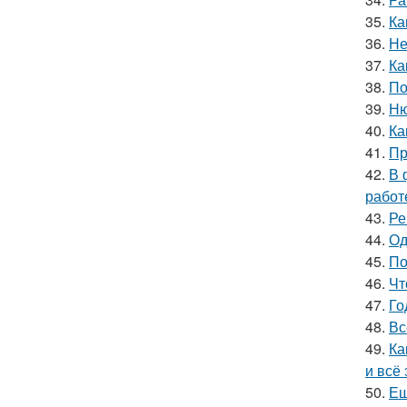
35.
Ка
36.
Не
37.
Ка
38.
По
39.
Ню
40.
Ка
41.
Пр
42.
В 
работ
43.
Ре
44.
Од
45.
По
46.
Чт
47.
Го
48.
Вс
49.
Ка
и всё
50.
Ещ