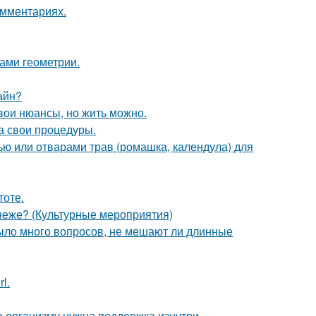
омментариях.
ами геометрии.
айн?
свои нюансы, но жить можно.
а свои процедуры.
ью или отварами трав (ромашка, календула) для
тоте.
неже? (Культурные мероприятия)
ыло много вопросов, не мешают ли длинные
l.
о организму нужна поддержка изнутри.