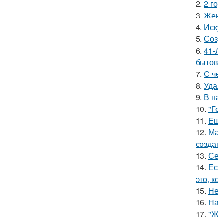
2.
2 г
3.
Жен
4.
Иск
5.
Соз
6.
41-
бытов
7.
С ч
8.
Уда
9.
В н
10.
"Г
11.
Ещ
12.
Ма
созда
13.
Се
14.
Ес
это, 
15.
Не
16.
На
17.
"Ж