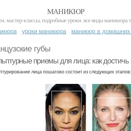
МАНИКЮР
и, мастер-классы, подробные уроки. все виды маникюра т
никюра
уроки маникюра
маникюр в домашних
нцузские губы
льптурные приемы для лица: как достич
птурирование лица пошагово состоит из следующих этапов