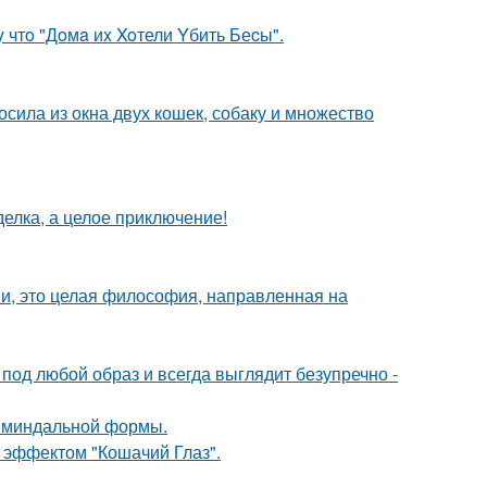
 чтo "Дoмa иx Xoтели Yбить Беcы".
сила из окна двух кошек, собаку и множество
делка, а целое приключение!
ми, это целая философия, направленная на
 под любой образ и всегда выглядит безупречно -
ы миндальной формы.
с эффектом "Кошачий Глаз".