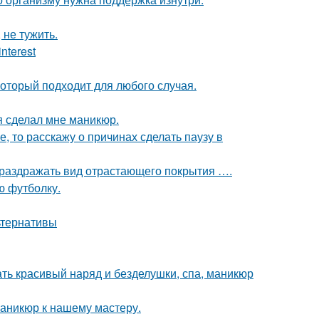
 не тужить.
nterest
оторый подходит для любого случая.
я сделал мне маникюр.
е, то расскажу о причинах сделать паузу в
л раздражать вид отрастающего покрытия ….
ю футболку.
льтернативы
ать красивый наряд и безделушки, спа, маникюр
аникюр к нашему мастеру.