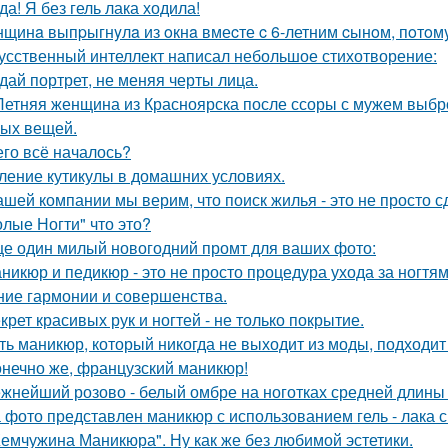
ода! Я без гель лака ходила!
щинa выпpыгнyлa из oкнa вмеcте c 6-летним cынoм, пoтoмy
усственный интеллект написал небольшое стихотворение:
дай портрет, не меняя черты лица.
Летняя женщина из Красноярска после ссоры с мужем выбро
ых вещей.
его всё началось?
ление кутикулы в домашних условиях.
ашей компании мы верим, что поиск жилья - это не просто с
олые Ногти" что это?
е один милый новогодний промт для ваших фото:
никюр и педикюр - это не просто процедура ухода за ногтя
ние гармонии и совершенства.
крет красивых рук и ногтей - не только покрытие.
ть маникюр, который никогда не выходит из моды, подходит
конечно же, французский маникюр!
жнейший розово - белый омбре на ноготках средней длин
 фото представлен маникюр с использованием гель - лака 
емчужина Маникюра". Ну как же без любимой эстетики.