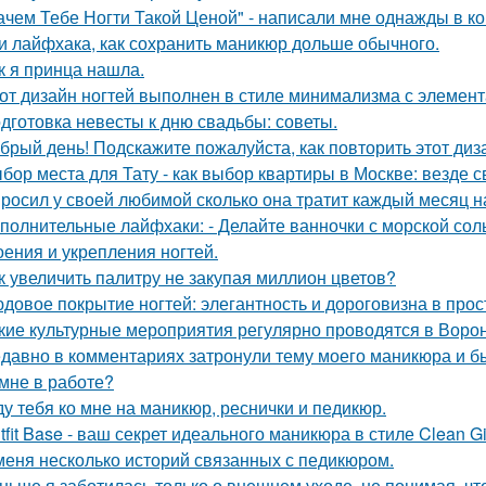
ачем Тебе Ногти Такой Ценой" - написали мне однажды в к
и лайфхака, как сохранить маникюр дольше обычного.
к я принца нашла.
от дизайн ногтей выполнен в стиле минимализма с элемент
дготовка невесты к дню свадьбы: советы.
брый день! Подскажите пожалуйста, как повторить этот диз
бор места для Тату - как выбор квартиры в Москве: везде 
росил у своей любимой сколько она тратит каждый месяц н
полнительные лайфхаки: - Делайте ванночки с морской сол
оения и укрепления ногтей.
к увеличить палитру не закупая миллион цветов?
довое покрытие ногтей: элегантность и дороговизна в прос
кие культурные мероприятия регулярно проводятся в Воро
давно в комментариях затронули тему моего маникюра и б
 мне в работе?
у тебя ко мне на маникюр, реснички и педикюр.
tfit Base - ваш секрет идеального маникюра в стиле Clean Gir
меня несколько историй связанных с педикюром.
ньше я заботилась только о внешнем уходе, не понимая, чт