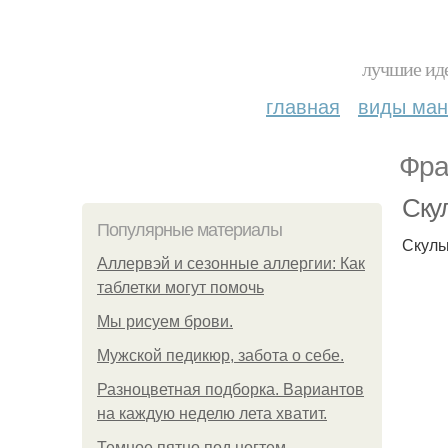
лучшие иде
главная
виды ма
Фра
Ску
Популярные материалы
Скуль
Аллервэй и сезонные аллергии: Как
таблетки могут помочь
Мы рисуем брови.
Мужской педикюр, забота о себе.
Разноцветная подборка. Вариантов
на каждую неделю лета хватит.
Темное пятно под ногтем.