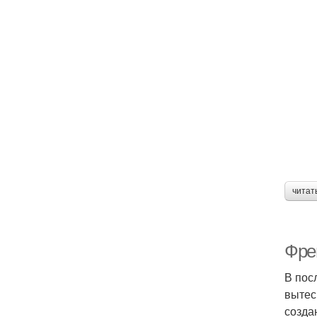
читат
Фре
В пос
вытес
созда