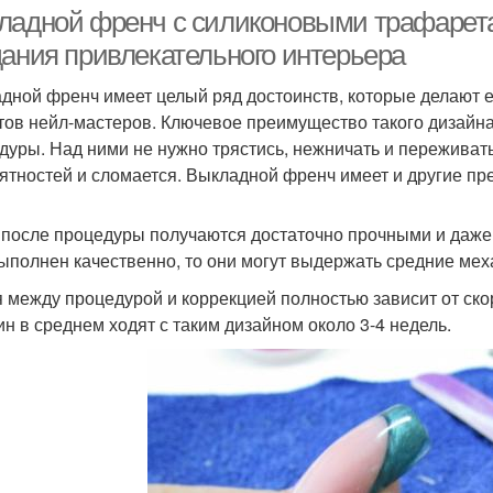
условиях
ладной френч с силиконовыми трафарет
дания привлекательного интерьера
дной френч имеет целый ряд достоинств, которые делают е
тов нейл-мастеров. Ключевое преимущество такого дизайна 
дуры. Над ними не нужно трястись, нежничать и переживать,
ятностей и сломается. Выкладной френч имеет и другие пр
 после процедуры получаются достаточно прочными и даже
ыполнен качественно, то они могут выдержать средние мех
 между процедурой и коррекцией полностью зависит от ско
н в среднем ходят с таким дизайном около 3-4 недель.