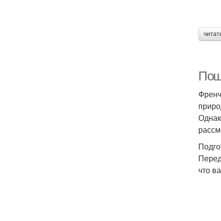
читат
Пош
Френч
приро
Однак
рассм
Подго
Перед
что в