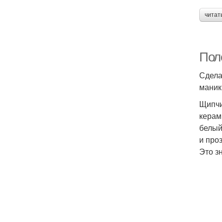
читат
Пол
Сдела
маник
Щипчи
керам
белый
и про
Это з