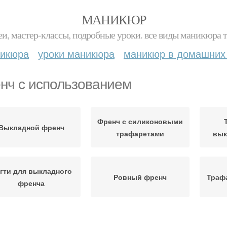
МАНИКЮР
и, мастер-классы, подробные уроки. все виды маникюра т
никюра
уроки маникюра
маникюр в домашних
нч с использованием
Френч с силиконовыми
Выкладной френч
трафаретами
вык
гти для выкладного
Ровный френч
Траф
френча
Френч в домашних