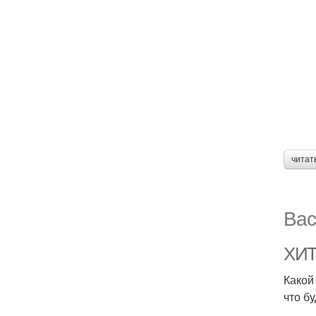
читат
Вас
ХИТ
Какой
что б