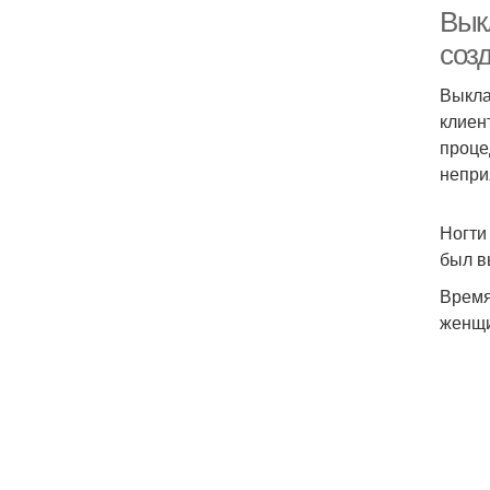
Вык
соз
Выкла
клиен
проце
непри
Ногти
был в
Время
женщи