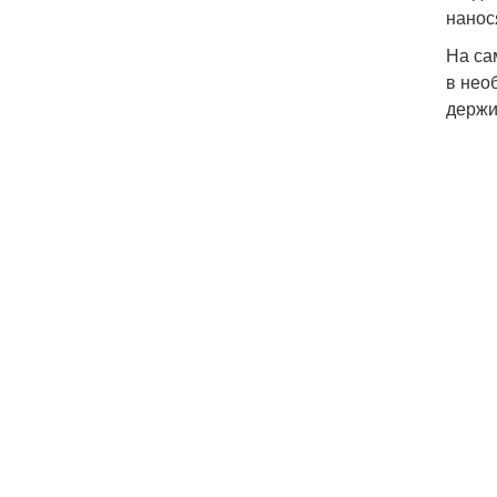
нанос
На са
в нео
держи