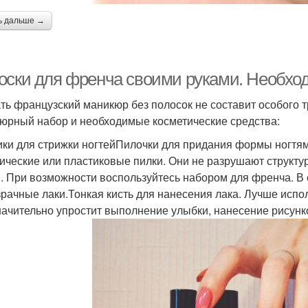
ь дальше →
оски для френча своими руками. Необх
ть французский маникюр без полосок не составит особого 
юрный набор и необходимые косметические средства:
ки для стрижки ногтейПилочки для придания формы ногтям
ические или пластиковые пилки. Они не разрушают структу
. При возможности воспользуйтесь набором для френча. В е
зрачные лаки.Тонкая кисть для нанесения лака. Лучше испо
начительно упростит выполнение улыбки, нанесение рисунк