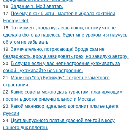
16.
Задание 1. Мой аватар.
17.
Почему я как бьюти - мастер выбрала коктейли
Energy Diet.
18.
Тот момент, когда кусаешь локти, потому что не
сделала фото до надеюсь, будет мне уроком и я научусь
об этом не забывать.
19.
Замечательно, потрясающе! Вроде сам не
бездарность, вроде завидовать грех, но завидую автору.
20.
В случае если у вас нет настроения ухаживать за
собой - ухаживайте без настроения.
21.
Маникюр "под Кутикулу": секрет незаметного
отрастания.
22.
Какие советы можно дать туристам, планирующим
посетить достопримечательности Москвы
23.
Какой маникюр идеально дополнит платье цвета
фуксии
24.
Цвет выпускного платья красной лентой в косу
нашего днк вплетен.