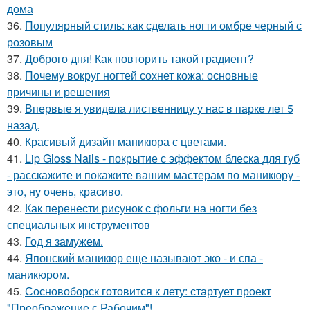
дома
36.
Популярный стиль: как сделать ногти омбре черный с
розовым
37.
Доброго дня! Как повторить такой градиент?
38.
Почему вокруг ногтей сохнет кожа: основные
причины и решения
39.
Впервые я увидела лиственницу у нас в парке лет 5
назад.
40.
Красивый дизайн маникюра с цветами.
41.
Lip Gloss Nails - покрытие с эффектом блеска для губ
- расскажите и покажите вашим мастерам по маникюру -
это, ну очень, красиво.
42.
Как перенести рисунок с фольги на ногти без
специальных инструментов
43.
Год я замужем.
44.
Японский маникюр еще называют эко - и спа -
маникюром.
45.
Сосновоборск готовится к лету: стартует проект
"Преображение с Рабочим"!