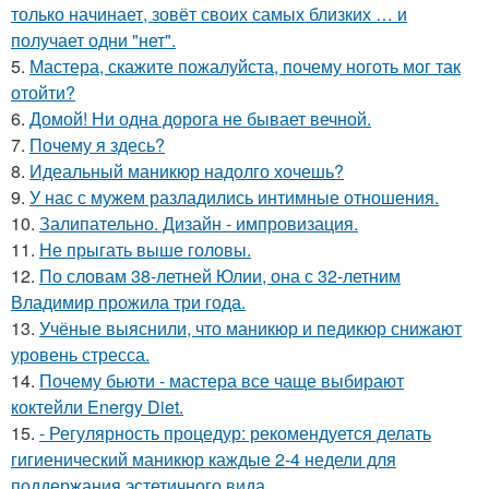
только начинает, зовёт своих самых близких … и
получает одни "нет".
5.
Мастера, скажите пожалуйста, почему ноготь мог так
отойти?
6.
Домой! Ни одна дорога не бывает вечной.
7.
Почему я здесь?
8.
Идеальный маникюр надолго хочешь?
9.
У нас с мужем разладились интимные отношения.
10.
Залипательно. Дизайн - импровизация.
11.
Не прыгать выше головы.
12.
По словам 38-летней Юлии, она с 32-летним
Владимир прожила три года.
13.
Учёные выяснили, что маникюр и педикюр снижают
уровень стресса.
14.
Почему бьюти - мастера все чаще выбирают
коктейли Energy Diet.
15.
- Регулярность процедур: рекомендуется делать
гигиенический маникюр каждые 2-4 недели для
поддержания эстетичного вида.