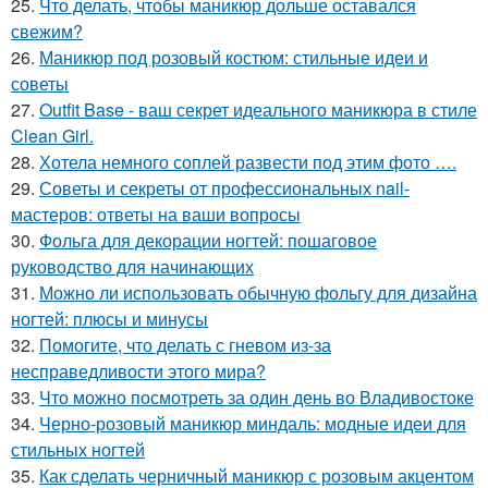
25.
Что делать, чтобы маникюр дольше оставался
свежим?
26.
Маникюр под розовый костюм: стильные идеи и
советы
27.
Outfit Base - ваш секрет идеального маникюра в стиле
Clean Girl.
28.
Хотела немного соплей развести под этим фото ….
29.
Советы и секреты от профессиональных nail-
мастеров: ответы на ваши вопросы
30.
Фольга для декорации ногтей: пошаговое
руководство для начинающих
31.
Можно ли использовать обычную фольгу для дизайна
ногтей: плюсы и минусы
32.
Помогите, что делать с гневом из-за
несправедливости этого мира?
33.
Что можно посмотреть за один день во Владивостоке
34.
Черно-розовый маникюр миндаль: модные идеи для
стильных ногтей
35.
Как сделать черничный маникюр с розовым акцентом