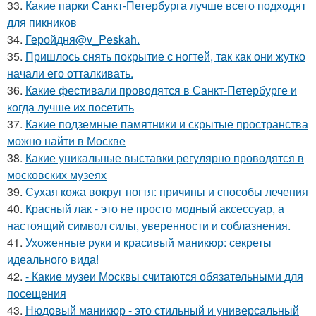
33.
Какие парки Санкт-Петербурга лучше всего подходят
для пикников
34.
Геройдня@v_Peskah.
35.
Пришлось снять покрытие с ногтей, так как они жутко
начали его отталкивать.
36.
Какие фестивали проводятся в Санкт-Петербурге и
когда лучше их посетить
37.
Какие подземные памятники и скрытые пространства
можно найти в Москве
38.
Какие уникальные выставки регулярно проводятся в
московских музеях
39.
Сухая кожа вокруг ногтя: причины и способы лечения
40.
Красный лак - это не просто модный аксессуар, а
настоящий символ силы, уверенности и соблазнения.
41.
Ухоженные руки и красивый маникюр: секреты
идеального вида!
42.
- Какие музеи Москвы считаются обязательными для
посещения
43.
Нюдовый маникюр - это стильный и универсальный