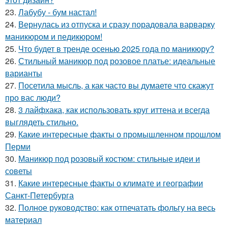
23.
Лабубу - бум настал!
24.
Вернулась из отпуска и сразу порадовала варварку
маникюром и педикюром!
25.
Что будет в тренде осенью 2025 года по маникюру?
26.
Стильный маникюр под розовое платье: идеальные
варианты
27.
Посетила мысль, а как часто вы думаете что скажут
про вас люди?
28.
3 лайфхака, как использовать круг иттена и всегда
выглядеть стильно.
29.
Какие интересные факты о промышленном прошлом
Перми
30.
Маникюр под розовый костюм: стильные идеи и
советы
31.
Какие интересные факты о климате и географии
Санкт-Петербурга
32.
Полное руководство: как отпечатать фольгу на весь
материал