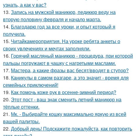
узнать, а как у вас?
13.
Запись на мужской маникюр, педикюр веду на
вторую половину февраля и начало марта.
14.
Благодарю год за все уроки, и опыт который я
получила.
15.
Читайкамероприятия. На уроке ребята анкеты о
своих увлечениях и мечтах заполняли.
16.
Горячий масляный маникюр - процедура, при которой
пальцы погружают в чашку с нагретыми маслами.
17.
Мастера, а какие фразы вас бесят/вводят в ступор?
18.
Каникулы в самом разгаре, а это значит - время для
семейных приключений!
19.
Как помочь коже рук в осенне-зимний период?
20.
Этот пост - ваш знак сменить летний маникюр на
тёплые оттенки.
21.
Мк. - Выбирайте кошку максимально яркую из всей
вашей палитры.
22.
Добрый день! Подскажите пожалуйста, как повторить
этот дизайн?