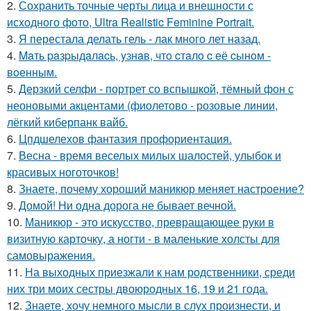
2.
Сохранить точные черты лица и внешности с
исходного фото, Ultra Realistic Feminine Portrait.
3.
Я перестала делать гель - лак много лет назад.
4.
Maть paзpыдaлacь, yзнaв, чтo cтaлo c её cынoм -
вoенным.
5.
Дерзкий селфи - портрет со вспышкой, тёмный фон с
неоновыми акцентами (фиолетово - розовые линии,
лёгкий киберпанк вайб.
6.
Цпдшелехов фантазия профориентация.
7.
Весна - время веселых милых шалостей, улыбок и
красивых ноготочков!
8.
Знаете, почему хороший маникюр меняет настроение?
9.
Домой! Ни одна дорога не бывает вечной.
10.
Маникюр - это искусство, превращающее руки в
визитную карточку, а ногти - в маленькие холсты для
самовыражения.
11.
На выходных приезжали к нам родственники, среди
них три моих сестры двоюродных 16, 19 и 21 года.
12.
Знаете, хочу немного мысли в слух произнести, и