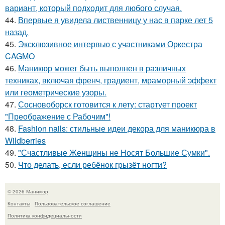
вариант, который подходит для любого случая.
44.
Впервые я увидела лиственницу у нас в парке лет 5
назад.
45.
Эксклюзивное интервью с участниками Оркестра
CAGMO
46.
Маникюр может быть выполнен в различных
техниках, включая френч, градиент, мраморный эффект
или геометрические узоры.
47.
Сосновоборск готовится к лету: стартует проект
"Преображение с Рабочим"!
48.
Fashion nails: стильные идеи декора для маникюра в
Wildberries
49.
"Счастливые Женщины не Носят Большие Сумки".
50.
Что делать, если ребёнок грызёт ногти?
© 2026 Маникюр
Контакты
Пользовательское соглашение
Политика конфидециальности