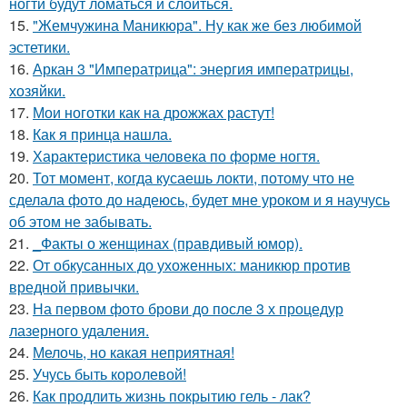
ногти будут ломаться и слоиться.
15.
"Жемчужина Маникюра". Ну как же без любимой
эстетики.
16.
Аркан 3 "Императрица": энергия императрицы,
хозяйки.
17.
Мои ноготки как на дрожжах растут!
18.
Как я принца нашла.
19.
Характеристика человека по форме ногтя.
20.
Тот момент, когда кусаешь локти, потому что не
сделала фото до надеюсь, будет мне уроком и я научусь
об этом не забывать.
21.
_Факты о женщинах (правдивый юмор).
22.
От обкусанных до ухоженных: маникюр против
вредной привычки.
23.
На первом фото брови до после 3 х процедур
лазерного удаления.
24.
Мелочь, но какая неприятная!
25.
Учусь быть королевой!
26.
Как продлить жизнь покрытию гель - лак?