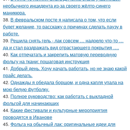
необычного инцидента из-за своего жёлто-синего
маникюра.
38.
В февральском посте я написала о том, что если
будет желание, то расскажу о причинах сделать паузу в
работе.
39.
Решила снять гель - лак совсем … надоело что-то …
да и стал раздражать вид отрастающего покрытия ….
40.
Как отпечатать и закрепить матовую переводную
фольгу на ткани: пошаговая инструкция
41.
Добрый день. Хочу начать работать, но не знаю какой
прайс делать.
42.
Однажды я обедала борщом, и одна капля упала на
мою белую футболку.
43.
Полное руководство: как работать с выкладной
фольгой для начинающих
44.
Какие фестивали и культурные мероприятия
проводятся в Иванове
45.
Фольга на обычный лак: оригинальные идеи для