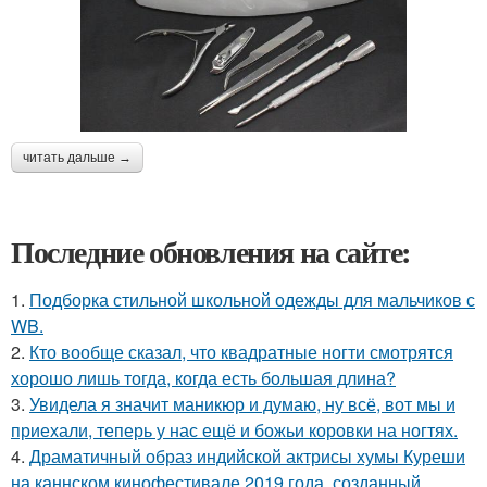
читать дальше →
Последние обновления на сайте:
1.
Подборка стильной школьной одежды для мальчиков с
WB.
2.
Кто вообще сказал, что квадратные ногти смотрятся
хорошо лишь тогда, когда есть большая длина?
3.
Увидела я значит маникюр и думаю, ну всё, вот мы и
приехали, теперь у нас ещё и божьи коровки на ногтях.
4.
Драматичный образ индийской актрисы хумы Куреши
на каннском кинофестивале 2019 года, созданный