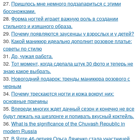
27.
Пришлось мне немного подзапариться с этими
босоножками.
28.
Форма ногтей играет важную роль в создании
стильного и изящного образа.
29.
Почему появляются заусенцы у взрослых и у детей?
30.
Какой маникюр идеально дополнит розовое платье:
советы по стилю
31.
До, чужая работа.
32.
Тот момент, когда сделала штук 30 фото и теперь не
знаю какое выбрать.
33.
Новогодний подарок: тренды маникюра розового с
черным
34.
Почему трескаются ногти и кожа вокруг них:
основные причины
35.
Впереди многих ждет дачный сезон и конечно не все
будут лежать на шезлонге и попивать вкусный коктейль.
36.
What is the significance of the Chuvash Republic in
modern Russia
37.
В Ялте 46-летняя Ольга Дяченко стала участницей