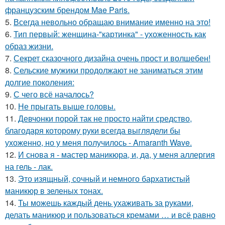
французским брендом Mae Paris.
5.
Всегда невольно обращаю внимание именно на это!
6.
Тип первый: женщина-"картинка" - ухоженность как
образ жизни.
7.
Секрет сказочного дизайна очень прост и волшебен!
8.
Сельские мужики продолжают не заниматься этим
долгие поколения:
9.
С чего всё началось?
10.
Не прыгать выше головы.
11.
Девчонки порой так не просто найти средство,
благодаря которому руки всегда выглядели бы
ухоженно, но у меня получилось - Amaranth Wave.
12.
И снова я - мастер маникюра, и, да, у меня аллергия
на гель - лак.
13.
Это изящный, сочный и немного бархатистый
маникюр в зеленых тонах.
14.
Ты можешь каждый день ухаживать за руками,
делать маникюр и пользоваться кремами … и всё равно