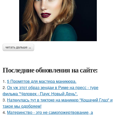
читать дальше →
Последние обновления на сайте:
1.
5 Промптов для мастера маникюра.
2.
Ох уж этот образ зендаи в Риме на пресс - туре
фильма "Человек - Паук: Новый День".
3.
Наткнулась тут в тиктоке на маникюр "Кошачий Глаз" и
такое мы одобряем!
4.
Материнство - это не самопожертвование, а