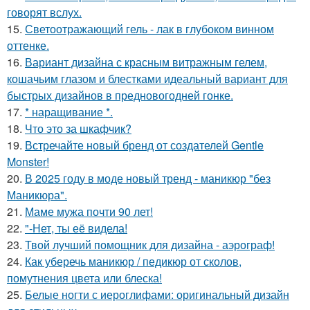
говорят вслух.
15.
Светоотражающий гель - лак в глубоком винном
оттенке.
16.
Вариант дизайна с красным витражным гелем,
кошачьим глазом и блестками идеальный вариант для
быстрых дизайнов в предновогодней гонке.
17.
* наращивание *.
18.
Что это за шкафчик?
19.
Встречайте новый бренд от создателей Gentle
Monster!
20.
В 2025 году в моде новый тренд - маникюр "без
Маникюра".
21.
Маме мужа почти 90 лет!
22.
"-Нет, ты её видела!
23.
Твой лучший помощник для дизайна - аэрограф!
24.
Как уберечь маникюр / педикюр от сколов,
помутнения цвета или блеска!
25.
Белые ногти с иероглифами: оригинальный дизайн