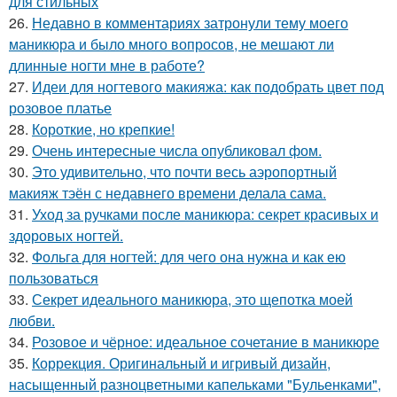
для стильных
26.
Недавно в комментариях затронули тему моего
маникюра и было много вопросов, не мешают ли
длинные ногти мне в работе?
27.
Идеи для ногтевого макияжа: как подобрать цвет под
розовое платье
28.
Короткие, но крепкие!
29.
Очень интересные числа опубликовал фом.
30.
Это удивительно, что почти весь аэропортный
макияж тэён с недавнего времени делала сама.
31.
Уход за ручками после маникюра: секрет красивых и
здоровых ногтей.
32.
Фольга для ногтей: для чего она нужна и как ею
пользоваться
33.
Секрет идеального маникюра, это щепотка моей
любви.
34.
Розовое и чёрное: идеальное сочетание в маникюре
35.
Коррекция. Оригинальный и игривый дизайн,
насыщенный разноцветными капельками "Бульенками",