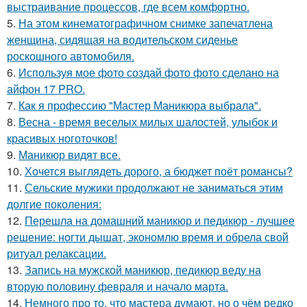
выстраивание процессов, где всем комфортно.
5.
На этом кинематографичном снимке запечатлена
женщина, сидящая на водительском сиденье
роскошного автомобиля.
6.
Используя мое фото создай фото фото сделано на
айфон 17 PRO.
7.
Как я профессию "Мастер Маникюра выбрала".
8.
Весна - время веселых милых шалостей, улыбок и
красивых ноготочков!
9.
Маникюр видят все.
10.
Хочется выглядеть дорого, а бюджет поёт романсы?
11.
Сельские мужики продолжают не заниматься этим
долгие поколения:
12.
Перешла на домашний маникюр и педикюр - лучшее
решение: ногти дышат, экономлю время и обрела свой
ритуал релаксации.
13.
Запись на мужской маникюр, педикюр веду на
вторую половину февраля и начало марта.
14.
Немного про то, что мастера думают, но о чём редко