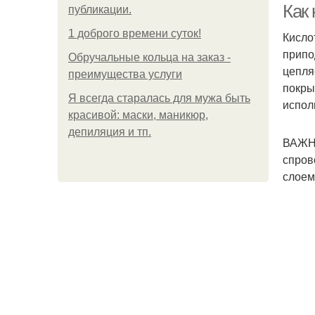
Как
публикации.
1 доброго времени суток!
Кисло
припо
Обручальные кольца на заказ -
цепля
преимущества услуги
покры
Я всегда старалась для мужа быть
испол
красивой: маски, маникюр,
депиляция и тп.
ВАЖНО
спров
слоем