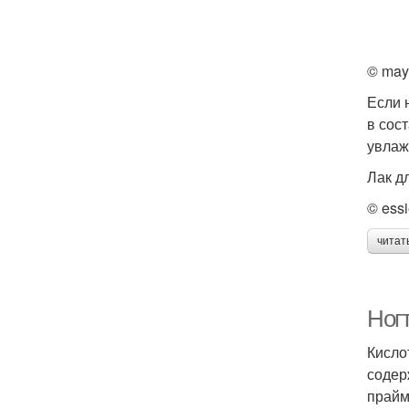
© may
Если 
в сос
увлаж
Лак дл
© ess
читат
Ногт
Кисло
содер
прайм