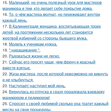
15.
Маленький, но очень полезный урок для мастеров
маникюра и тем, кто делает себе покрытие дома.
16.
То, о чём мастера молчат, но переживают внутри
каждый день.
17.
В Калининграде женщина, воспитывающая троих
детей, на протяжении нескольких лет становится
жертвой избиений со стороны бывшего мужа.
18.
Модель к ученикам нужна.
19.
* наращивание *.
20.
Радоваться жизни не легко.
21.
Сейчас его просят чаще, чем френч и красный
вместе взятые.
22.
Жиза мастера, после которой невозможно не кивнуть
и не улыбнуться.
23.
Наступает/ наступил мой день.
24.
Вернулась из отпуска и сразу порадовала варварку
маникюром и педикюром!
25.
Спросил у своей любимой сколько она тратит каждый
месяц на свои процедуры.