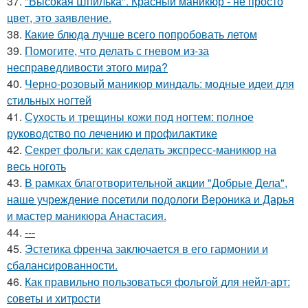
37.
"Высокая Шпилька". Красный маникюр - не просто
цвет, это заявление.
38.
Какие блюда лучше всего попробовать летом
39.
Помогите, что делать с гневом из-за
несправедливости этого мира?
40.
Черно-розовый маникюр миндаль: модные идеи для
стильных ногтей
41.
Сухость и трещины кожи под ногтем: полное
руководство по лечению и профилактике
42.
Секрет фольги: как сделать экспресс-маникюр на
весь ноготь
43.
В рамках благотворительной акции "Добрые Дела",
наше учреждение посетили подологи Вероника и Дарья
и мастер маникюра Анастасия.
44.
---
45.
Эстетика френча заключается в его гармонии и
сбалансированности.
46.
Как правильно пользоваться фольгой для нейл-арт:
советы и хитрости