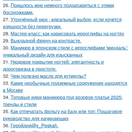
26.
Пришлось мне немного подзапариться с этими
босоножками.
27.
Утончённый нюд - идеальный выбор, если хочется
изящности без перегрузки.
28.
Мастер-класс: как нарисовать иероглифы на ногтях
29.
Выкладной френч на контрасте.
30.
Маникюр в японском стиле с иероглифами 'миндаль':
уникальный дизайн для изысканных
31.
Нюдовое покрытие ногтей: элегантность и
дороговизна в простоте.
32.
Чем полезно масло для кутикулы?
33.
Какие необычные подземные сооружения находятся
в Москве
34.
Топовые идеи маникюра под розовое платье 2025:
тренды и стили
35.
Как отпечатать фольгу на базу или топ: Пошаговое
руководство для начинающих
36.
Геройдня@v_Peskah.