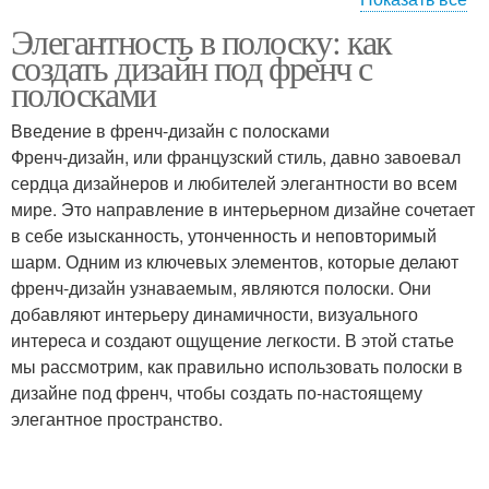
Элегантность в полоску: как
Покрытия с полосками
Цветовые комбинации
создать дизайн под френч с
полосками
Введение в френч-дизайн с полосками
Френч-дизайн, или французский стиль, давно завоевал
Дизайн с полосками
Цвета для полосок
сердца дизайнеров и любителей элегантности во всем
мире. Это направление в интерьерном дизайне сочетает
в себе изысканность, утонченность и неповторимый
шарм. Одним из ключевых элементов, которые делают
Воздух под полосками
френч-дизайн узнаваемым, являются полоски. Они
добавляют интерьеру динамичности, визуального
интереса и создают ощущение легкости. В этой статье
мы рассмотрим, как правильно использовать полоски в
дизайне под френч, чтобы создать по-настоящему
элегантное пространство.