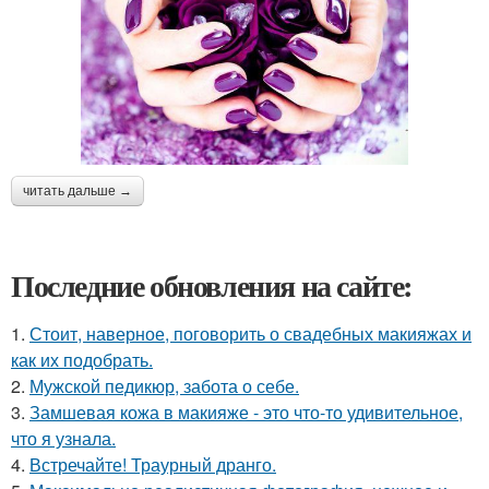
читать дальше →
Последние обновления на сайте:
1.
Стоит, наверное, поговорить о свадебных макияжах и
как их подобрать.
2.
Мужской педикюр, забота о себе.
3.
Замшевая кожа в макияже - это что-то удивительное,
что я узнала.
4.
Встречайте! Траурный дранго.