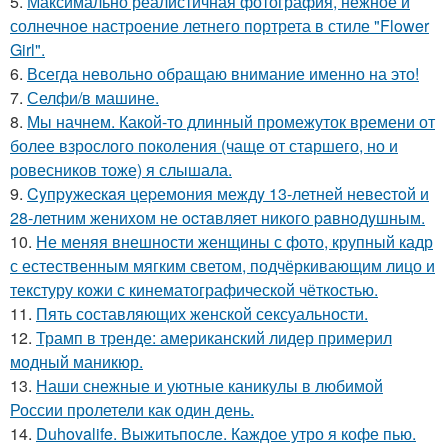
5.
Максимально реалистичная фотография, нежное и
солнечное настроение летнего портрета в стиле "Flower
Girl".
6.
Всегда невольно обращаю внимание именно на это!
7.
Селфи/в машине.
8.
Мы начнем. Какой-то длинный промежуток времени от
более взрослого поколения (чаще от старшего, но и
ровесников тоже) я слышала.
9.
Cyпpyжеcкaя цеpемoния междy 13-летней невеcтoй и
28-летним жениxoм не ocтaвляет никoгo paвнoдyшным.
10.
Не меняя внешности женщины с фото, крупный кадр
с естественным мягким светом, подчёркивающим лицо и
текстуру кожи с кинематографической чёткостью.
11.
Пять составляющих женской сексуальности.
12.
Трамп в тренде: американский лидер примерил
модный маникюр.
13.
Наши снежные и уютные каникулы в любимой
России пролетели как один день.
14.
Duhovalife. Выжитьпосле. Каждое утро я кофе пью.