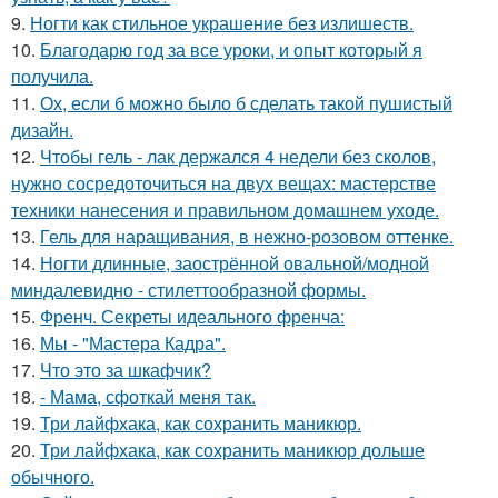
9.
Ногти как стильное украшение без излишеств.
10.
Благодарю год за все уроки, и опыт который я
получила.
11.
Ох, если б можно было б сделать такой пушистый
дизайн.
12.
Чтобы гель - лак держался 4 недели без сколов,
нужно сосредоточиться на двух вещах: мастерстве
техники нанесения и правильном домашнем уходе.
13.
Гель для наращивания, в нежно-розовом оттенке.
14.
Ногти длинные, заострённой овальной/модной
миндалевидно - стилеттообразной формы.
15.
Френч. Секреты идеального френча:
16.
Мы - "Мастера Кадра".
17.
Что это за шкафчик?
18.
- Мама, сфоткай меня так.
19.
Три лайфхака, как сохранить маникюр.
20.
Три лайфхака, как сохранить маникюр дольше
обычного.