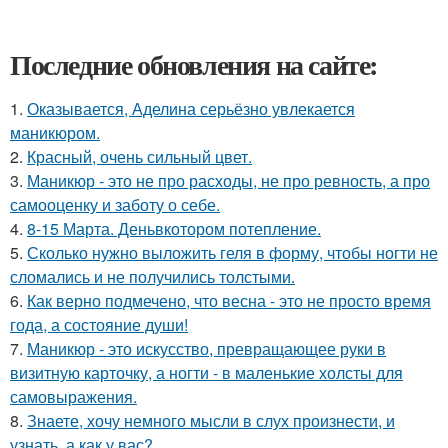
Последние обновления на сайте:
1.
Оказывается, Аделина серьёзно увлекается
маникюром.
2.
Красный, очень сильный цвет.
3.
Маникюр - это не про расходы, не про ревность, а про
самооценку и заботу о себе.
4.
8-15 Марта. Деньвкотором потепление.
5.
Сколько нужно выложить геля в форму, чтобы ногти не
сломались и не получились толстыми.
6.
Как верно подмечено, что весна - это не просто время
года, а состояние души!
7.
Маникюр - это искусство, превращающее руки в
визитную карточку, а ногти - в маленькие холсты для
самовыражения.
8.
Знаете, хочу немного мысли в слух произнести, и
узнать, а как у вас?