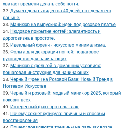
хватает времени делать себе ногти.
32.
Думал сделать видео на 40 дней, но сделал его
раньше.
33.
Маникюр на выпускной: идеи под розовое платье
34.
Нюдовое покрытие ногтей: элегантность и
дороговизна в простоте.
35.
Идеальный френч - искусство минимализма.
36.
Фольга для декорации ногтей: пошаговое
руководство для начинающих
37.
Маникюр с фольгой в домашних условиях:
пошаговая инструкция для начинающих
38.
Черный Френч на Розовой Базе: Новый Тренд в
Ногтевом Искусстве
39.
Черный и розовый: модный маникюр 2025, который
покорит всех
40.
Интересный факт про гель - лак.
41.
Почему сохнет кутикула: причины и способы
восстановления
42.
Почему появляются трещины на пальцах возле