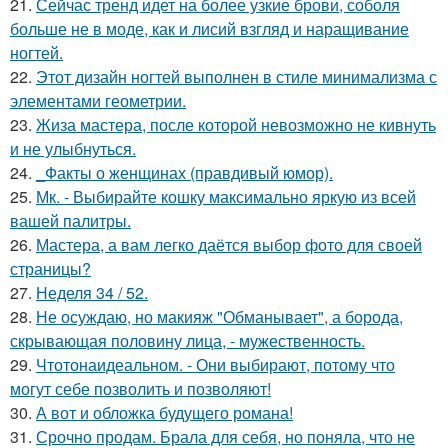
21.
Сейчас тренд идет на более узкие брови, соболя
больше не в моде, как и лисий взгляд и наращивание
ногтей.
22.
Этот дизайн ногтей выполнен в стиле минимализма с
элементами геометрии.
23.
Жиза мастера, после которой невозможно не кивнуть
и не улыбнуться.
24.
_Факты о женщинах (правдивый юмор).
25.
Мк. - Выбирайте кошку максимально яркую из всей
вашей палитры.
26.
Мастера, а вам легко даётся выбор фото для своей
страницы?
27.
Неделя 34 / 52.
28.
Не осуждаю, но макияж "Обманывает", а борода,
скрывающая половину лица, - мужественность.
29.
Чтотонаидеальном. - Они выбирают, потому что
могут себе позволить и позволяют!
30.
А вот и обложка будущего романа!
31.
Срочно продам. Брала для себя, но поняла, что не