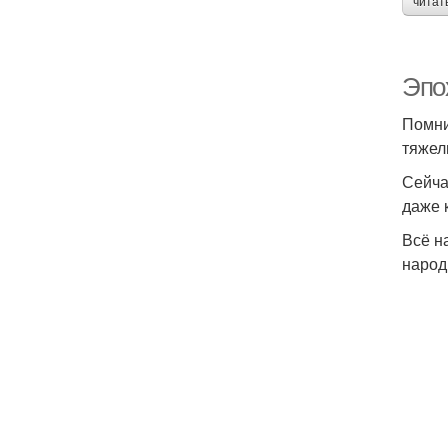
читат
Эпо
Помни
тяжел
Сейча
даже 
Всё н
народ