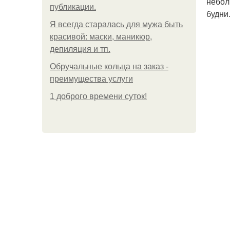
небол
публикации.
будни
Я всегда старалась для мужа быть
красивой: маски, маникюр,
депиляция и тп.
Обручальные кольца на заказ -
преимущества услуги
1 доброго времени суток!