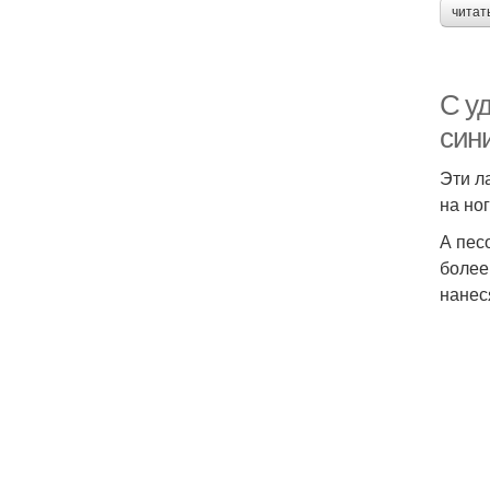
читат
С у
сини
Эти л
на ног
А пес
более
нанес