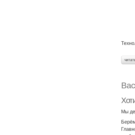
Техно
читат
Вас
Хот
Мы де
Берём
Главн