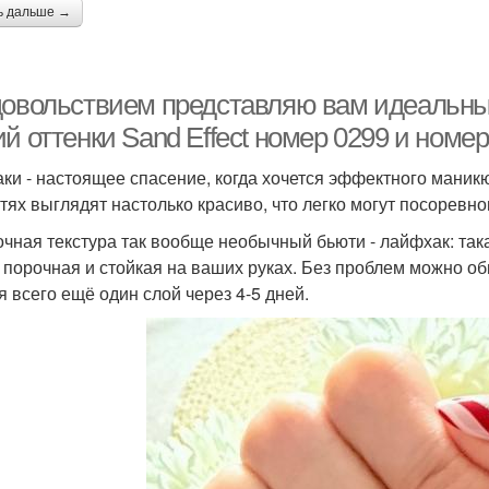
ь дальше →
довольствием представляю вам идеальный 
й оттенки Sand Effect номер 0299 и номер
аки - настоящее спасение, когда хочется эффектного маник
тях выглядят настолько красиво, что легко могут посоревнов
очная текстура так вообще необычный бьюти - лайфхак: така
 порочная и стойкая на ваших руках. Без проблем можно об
я всего ещё один слой через 4-5 дней.