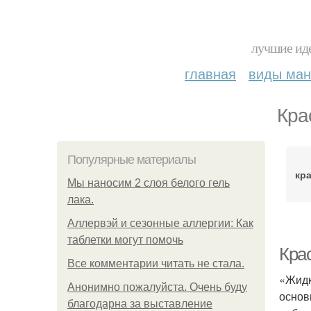
лучшие иде
главная
виды ма
Кра
Популярные материалы
кр
Мы наносим 2 слоя белого гель
лака.
Аллервэй и сезонные аллергии: Как
таблетки могут помочь
Кра
Все комментарии читать не стала.
«Жидк
Анонимно пожалуйста. Очень буду
основ
благодарна за выставление