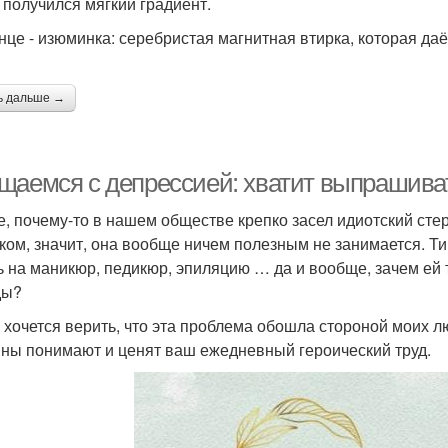
 получился мягкий градиент.
онце - изюминка: серебристая магнитная втирка, которая да
ь дальше →
щаемся с депрессией: хватит выпрашиват
е, почему-то в нашем обществе крепко засел идиотский сте
ком, значит, она вообще ничем полезным не занимается. Тип
ь на маникюр, педикюр, эпиляцию … да и вообще, зачем ей 
ды?
 хочется верить, что эта проблема обошла стороной моих 
ны понимают и ценят ваш ежедневный героический труд.