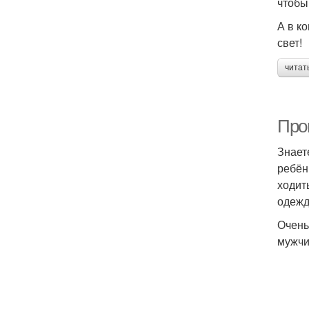
чтобы
А в к
свет!
читат
Про
Знает
ребён
ходит
одеж
Очень
мужчи