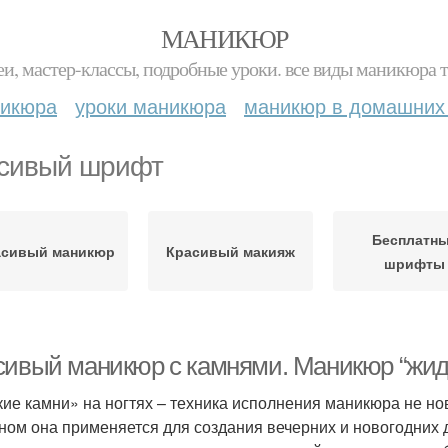
МАНИКЮР
и, мастер-классы, подробные уроки. все виды маникюра т
никюра
уроки маникюра
маникюр в домашних
сивый шрифт
Бесплатн
асивый маникюр
Красивый макияж
шрифты
сивый маникюр с камнями. Маникюр “жид
ие камни» на ногтях – техника исполнения маникюра не нов
ном она применяется для создания вечерних и новогодних д