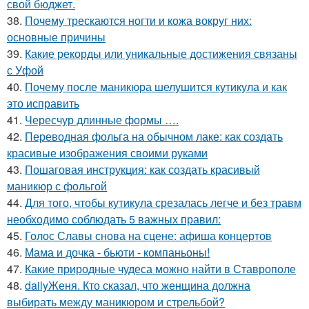
свой бюджет.
38.
Почему трескаются ногти и кожа вокруг них:
основные причины
39.
Какие рекорды или уникальные достижения связаны
с Уфой
40.
Почему после маникюра шелушится кутикула и как
это исправить
41.
Чересчур длинные формы ….
42.
Переводная фольга на обычном лаке: как создать
красивые изображения своими руками
43.
Пошаговая инструкция: как создать красивый
маникюр с фольгой
44.
Для того, чтобы кутикула срезалась легче и без травм
необходимо соблюдать 5 важных правил:
45.
Голос Славы снова на сцене: афиша концертов
46.
Мама и дочка - бьюти - компаньоны!
47.
Какие природные чудеса можно найти в Ставрополе
48.
dailyЖеня. Кто сказал, что женщина должна
выбирать между маникюром и стрельбой?