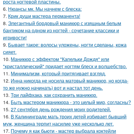
роста ногтевой пластины.
6.
Нюансы мк. Мы начнем с блеска:
7.
Крик души мастера перманента!
8.
Элегантный бордовый маникюр с изящным белым
бантиком на одном из ногтей - сочетание классики и
игривости!
9.
Бывает такое: волосы уложены, ногти сделаны, кожа
сияет.
10.
Маникюр с эффектом "Капельки Дождя" или
"кристаллический" придает ногтям блеск и волшебство.
11.
Минимализм, который притягивает взгляд.
12.
Инна никогда не носила матовый маникюр, но когда-
то же нужно начинать) вот и настал тот день.
13.
Три лайфхака, как сохранить маникюр.
14.
Быть мастером маникюра - это целый мир, согласны?
15.
27 сентября день рождения моих родителей.
16.
В Калининграде мать троих детей избивает бывший
муж, женщина терпит насилие уже несколько лет.
17.
Почему я как бьюти - мастер выбрала коктейли