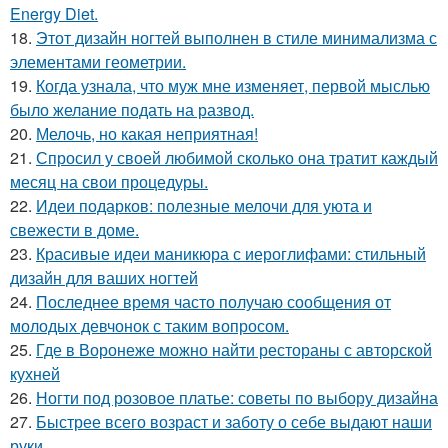
Energy Diet.
18.
Этот дизайн ногтей выполнен в стиле минимализма с
элементами геометрии.
19.
Когда узнала, что муж мне изменяет, первой мыслью
было желание подать на развод.
20.
Мелочь, но какая неприятная!
21.
Спросил у своей любимой сколько она тратит каждый
месяц на свои процедуры.
22.
Идеи подарков: полезные мелочи для уюта и
свежести в доме.
23.
Красивые идеи маникюра с иероглифами: стильный
дизайн для ваших ногтей
24.
Последнее время часто получаю сообщения от
молодых девчонок с таким вопросом.
25.
Где в Воронеже можно найти рестораны с авторской
кухней
26.
Ногти под розовое платье: советы по выбору дизайна
27.
Быстрее всего возраст и заботу о себе выдают наши
руки.