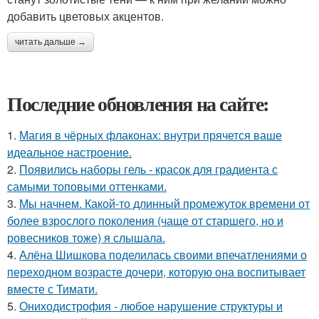
добавить цветовых акцентов.
читать дальше →
Последние обновления на сайте:
1.
Магия в чёрных флаконах: внутри прячется ваше
идеальное настроение.
2.
Появились наборы гель - красок для градиента с
самыми топовыми оттенками.
3.
Мы начнем. Какой-то длинный промежуток времени от
более взрослого поколения (чаще от старшего, но и
ровесников тоже) я слышала.
4.
Алёна Шишкова поделилась своими впечатлениями о
переходном возрасте дочери, которую она воспитывает
вместе с Тимати.
5.
Ониходистрофия - любое нарушение структуры и