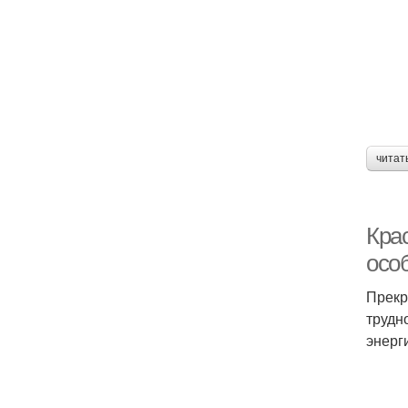
читат
Кра
особ
Прекр
трудн
энерг