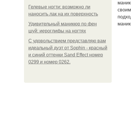
маник
Гелевые ногти: возможно ли
своим
наносить лак на их поверхность
подхо
маник
Удивительный маникюр по фен
шуй: иероглифы на ногтях
С удовольствием представляю вам
идеальный дуэт от Sophin - красный
и синий оттенки Sand Effect номер
0299 и номер 0262.