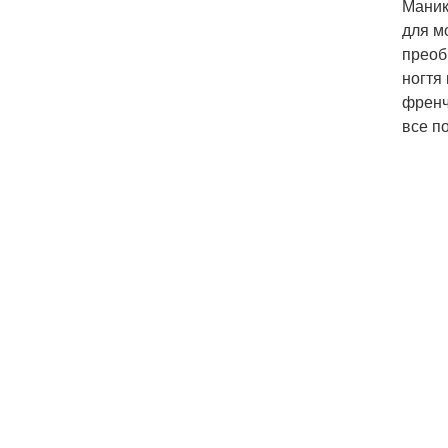
Маник
для м
преоб
ногтя
френч
все п