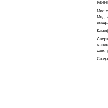
ман
Масте
Модни
декор
Камиф
Сверк
маник
совет
Созда