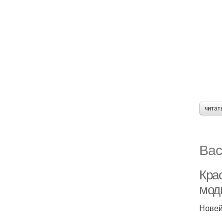
читат
Вас
Кра
мод
Новей