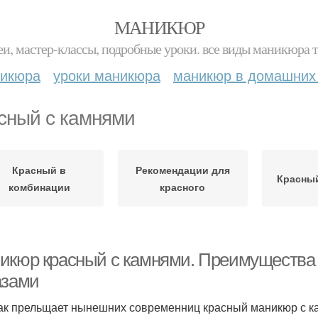
МАНИКЮР
и, мастер-классы, подробные уроки. все виды маникюра т
никюра
уроки маникюра
маникюр в домашних
сный с камнями
Красный в
Рекомендации для
Красный
комбинации
красного
икюр красный с камнями. Преимущества 
азами
ак прельщает нынешних современниц красный маникюр с 