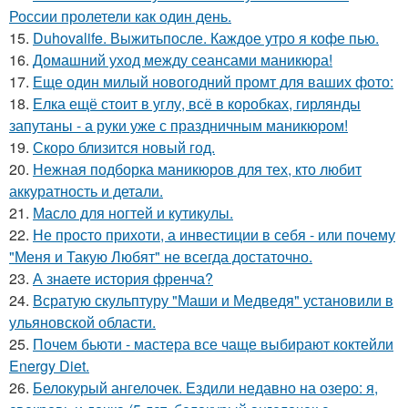
России пролетели как один день.
15.
Duhovalife. Выжитьпосле. Каждое утро я кофе пью.
16.
Домашний уход между сеансами маникюра!
17.
Еще один милый новогодний промт для ваших фото:
18.
Елка ещё стоит в углу, всё в коробках, гирлянды
запутаны - а руки уже с праздничным маникюром!
19.
Скоро близится новый год.
20.
Нежная подборка маникюров для тех, кто любит
аккуратность и детали.
21.
Масло для ногтей и кутикулы.
22.
Не просто прихоти, а инвестиции в себя - или почему
"Меня и Такую Любят" не всегда достаточно.
23.
А знаете история френча?
24.
Всратую скульптуру "Маши и Медведя" установили в
ульяновской области.
25.
Почем бьюти - мастера все чаще выбирают коктейли
Energy Diet.
26.
Белокурый ангелочек. Ездили недавно на озеро: я,