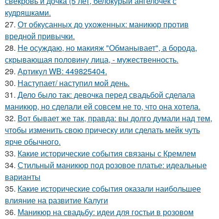
свекровь и дочка (5 лет, белокурый ангелочек с
кудряшками.
27.
От обкусанных до ухоженных: маникюр против
вредной привычки.
28.
Не осуждаю, но макияж "Обманывает", а борода,
скрывающая половину лица, - мужественность.
29.
Артикул WB: 449825404.
30.
Наступает/ наступил мой день.
31.
Дело было так: девочка перед свадьбой сделала
маникюр, но сделали ей совсем не то, что она хотела.
32.
Вот бывает же так, правда: вы долго думали над тем,
чтобы изменить свою прическу или сделать мейк чуть
ярче обычного.
33.
Какие исторические события связаны с Кремлем
34.
Стильный маникюр под розовое платье: идеальные
варианты
35.
Какие исторические события оказали наибольшее
влияние на развитие Калуги
36.
Маникюр на свадьбу: идеи для гостьи в розовом