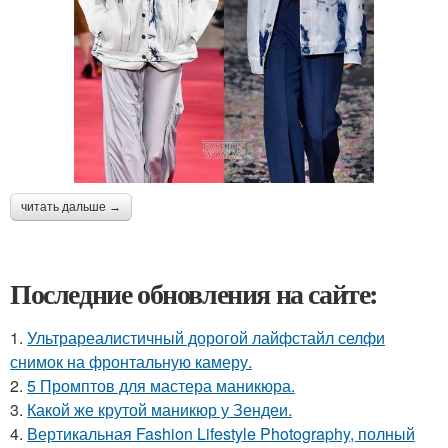
читать дальше →
Последние обновления на сайте:
1.
Ультрареалистичный дорогой лайфстайл селфи
снимок на фронтальную камеру.
2.
5 Промптов для мастера маникюра.
3.
Какой же крутой маникюр у Зендеи.
4.
Вертикальная Fashion Lifestyle Photography, полный