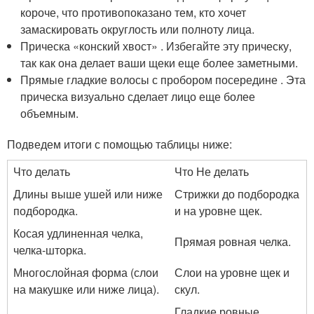
короче, что противопоказано тем, кто хочет
замаскировать округлость или полноту лица.
Прическа «конский хвост» . Избегайте эту прическу,
так как она делает ваши щеки еще более заметными.
Прямые гладкие волосы с пробором посередине . Эта
прическа визуально сделает лицо еще более
объемным.
Подведем итоги с помощью таблицы ниже:
Что делать
Что Не делать
Длины выше ушей или ниже
Стрижки до подбородка
подбородка.
и на уровне щек.
Косая удлиненная челка,
Прямая ровная челка.
челка-шторка.
Многослойная форма (слои
Слои на уровне щек и
на макушке или ниже лица).
скул.
Гладкие ровные