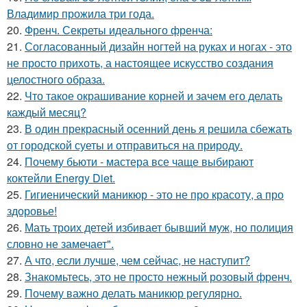
Владимир прожила три года.
20.
Френч. Секреты идеального френча:
21.
Согласованный дизайн ногтей на руках и ногах - это
не просто прихоть, а настоящее искусство создания
целостного образа.
22.
Что такое окрашивание корней и зачем его делать
каждый месяц?
23.
В один прекрасный осенний день я решила сбежать
от городской суеты и отправиться на природу.
24.
Почему бьюти - мастера все чаще выбирают
коктейли Energy Diet.
25.
Гигиенический маникюр - это не про красоту, а про
здоровье!
26.
Мать троих детей избивает бывший муж, но полиция
словно не замечает".
27.
А что, если лучше, чем сейчас, не наступит?
28.
Знакомьтесь, это не просто нежный розовый френч.
29.
Почему важно делать маникюр регулярно.