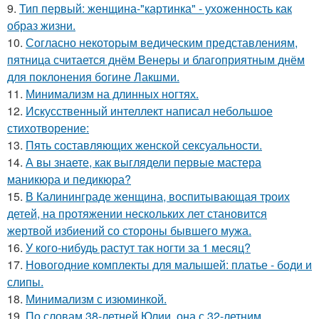
9.
Тип первый: женщина-"картинка" - ухоженность как
образ жизни.
10.
Согласно некоторым ведическим представлениям,
пятница считается днём Венеры и благоприятным днём
для поклонения богине Лакшми.
11.
Минимализм на длинных ногтях.
12.
Искусственный интеллект написал небольшое
стихотворение:
13.
Пять составляющих женской сексуальности.
14.
А вы знаете, как выглядели первые мастера
маникюра и педикюра?
15.
В Калининграде женщина, воспитывающая троих
детей, на протяжении нескольких лет становится
жертвой избиений со стороны бывшего мужа.
16.
У кого-нибудь растут так ногти за 1 месяц?
17.
Новогодние комплекты для малышей: платье - боди и
слипы.
18.
Минимализм с изюминкой.
19.
По словам 38-летней Юлии, она с 32-летним