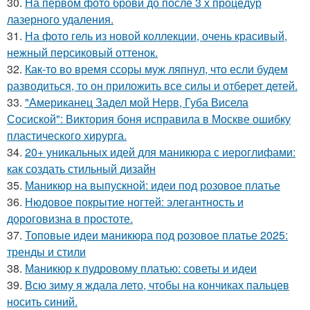
30.
На первом фото брови до после 3 х процедур
лазерного удаления.
31.
На фото гель из новой коллекции, очень красивый,
нежный персиковый оттенок.
32.
Как-то во время ссоры муж ляпнул, что если будем
разводиться, то он приложить все силы и отберет детей.
33.
"Американец Задел мой Нерв, Губа Висела
Сосиской": Виктория боня исправила в Москве ошибку
пластического хирурга.
34.
20+ уникальных идей для маникюра с иероглифами:
как создать стильный дизайн
35.
Маникюр на выпускной: идеи под розовое платье
36.
Нюдовое покрытие ногтей: элегантность и
дороговизна в простоте.
37.
Топовые идеи маникюра под розовое платье 2025:
тренды и стили
38.
Маникюр к пудровому платью: советы и идеи
39.
Всю зиму я ждала лето, чтобы на кончиках пальцев
носить синий.