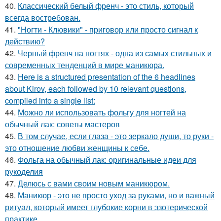
40.
Классический белый френч - это стиль, который
всегда востребован.
41.
"Ногти - Клювики" - приговор или просто сигнал к
действию?
42.
Черный френч на ногтях - одна из самых стильных и
современных тенденций в мире маникюра.
43.
Here is a structured presentation of the 6 headlines
about Kirov, each followed by 10 relevant questions,
compiled into a single list:
44.
Можно ли использовать фольгу для ногтей на
обычный лак: советы мастеров
45.
В том случае, если глаза - это зеркало души, то руки -
это отношение любви женщины к себе.
46.
Фольга на обычный лак: оригинальные идеи для
рукоделия
47.
Делюсь с вами своим новым маникюром.
48.
Маникюр - это не просто уход за руками, но и важный
ритуал, который имеет глубокие корни в эзотерической
практике.